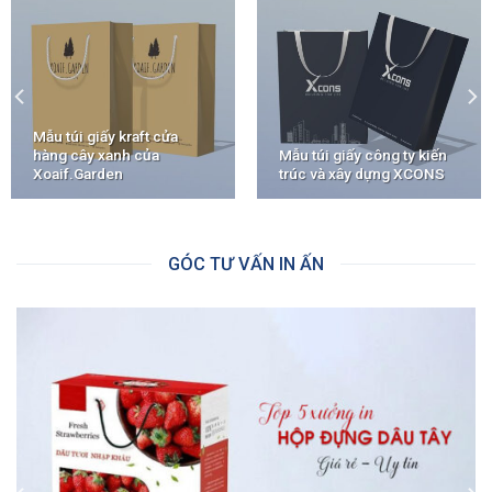
Mẫu túi giấy kraft cửa
hàng cây xanh của
Mẫu túi giấy công ty kiến
Xoaif.Garden
trúc và xây dựng XCONS
GÓC TƯ VẤN IN ẤN