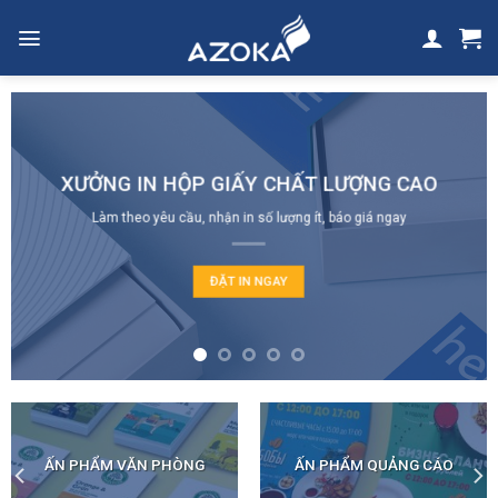
Skip
to
content
XƯỞNG IN HỘP GIẤY CHẤT LƯỢNG CAO
Làm theo yêu cầu, nhận in số lượng ít, báo giá ngay
ĐẶT IN NGAY
ẤN PHẨM VĂN PHÒNG
ẤN PHẨM QUẢNG CÁO