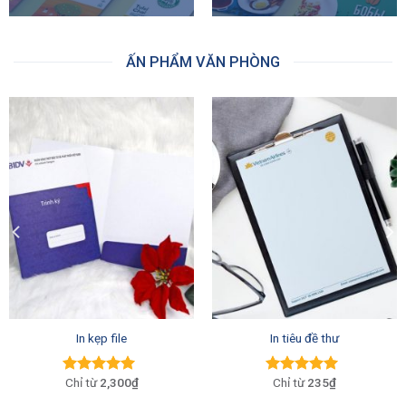
ẤN PHẨM VĂN PHÒNG
In kẹp file
In tiêu đề thư
2,300₫
235₫
Được xếp
Được xếp
hạng
5.00
5
hạng
5.00
5