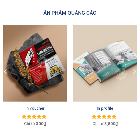
sao
sao
ẤN PHẨM QUẢNG CÁO
In voucher
In profile
300₫
3,800₫
Được xếp
Được xếp
hạng
5.00
5
hạng
5.00
5
sao
sao