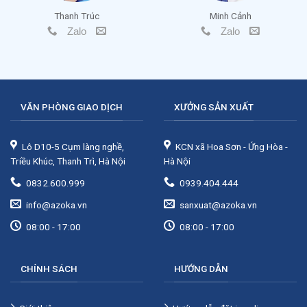
Thanh Trúc
Minh Cảnh
Zalo
Zalo
VĂN PHÒNG GIAO DỊCH
XƯỞNG SẢN XUẤT
Lô D10-5 Cụm làng nghề,
KCN xã Hoa Sơn - Ứng Hòa -
Triều Khúc, Thanh Trì, Hà Nội
Hà Nội
0832.600.999
0939.404.444
info@azoka.vn
sanxuat@azoka.vn
08:00 - 17:00
08:00 - 17:00
CHÍNH SÁCH
HƯỚNG DẪN