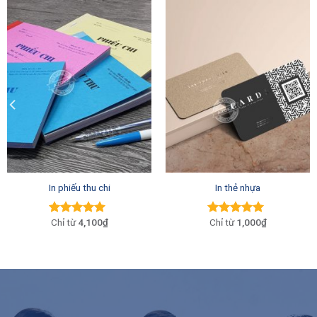
In phiếu thu chi
In thẻ nhựa
4,100₫
1,000₫
Được xếp
Được xếp
hạng
5.00
5
hạng
5.00
5
sao
sao