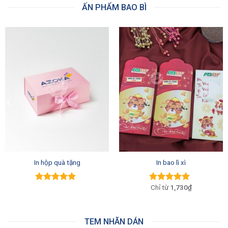
ẤN PHẨM BAO BÌ
In hộp quà tặng
In bao lì xì
1,730₫
Được xếp
Được xếp
hạng
5.00
5
hạng
5.00
5
sao
sao
TEM NHÃN DÁN