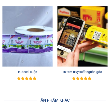
In decal cuộn
In tem truy xuất nguồn gốc
Được xếp
Được xếp
hạng
5.00
5
hạng
5.00
5
sao
sao
ẤN PHẨM KHÁC