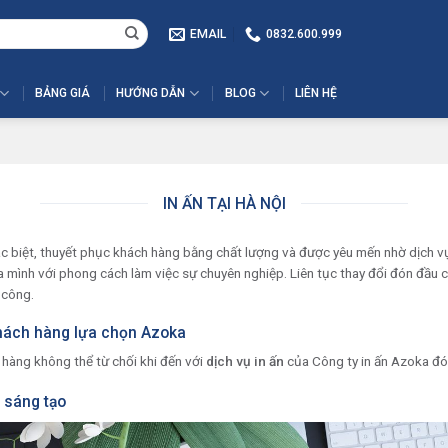
EMAIL
0832.600.999
BẢNG GIÁ
HƯỚNG DẪN
BLOG
LIÊN HỆ
IN ẤN TẠI HÀ NỘI
c biệt, thuyết phục khách hàng bằng chất lượng và được yêu mến nhờ dịch v
 mình với phong cách làm việc sự chuyên nghiệp. Liên tục thay đổi đón đầu c
 công.
 khách hàng lựa chọn Azoka
h hàng không thể từ chối khi đến với
dịch vụ in ấn
của Công ty in ấn Azoka đó 
 sáng tạo