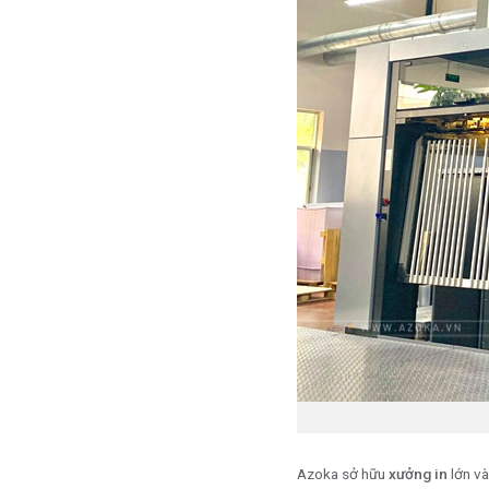
Azoka sở hữu
xưởng in
lớn và