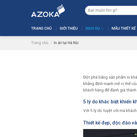
Skip
Tìm
to
kiếm:
content
TRANG CHỦ
GIỚI THIỆU
DỊCH VỤ
MẪU THIẾT KẾ
Trang chủ
/
In ấn tại Hà Nội
Đột phá bằng sản phẩm in khá
khẳng định mạnh mẽ vị thế của
khách hàng để đánh giá thành
5 lý do khác biệt khiến
Với 5 lý do tuyệt vời mà khác
Thiết kế đẹp, độc đáo và