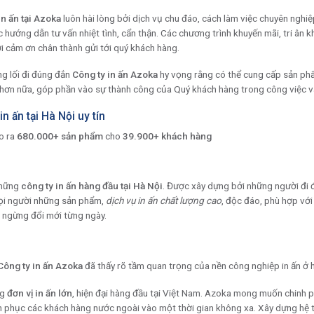
in ấn tại Azoka
luôn hài lòng bởi dịch vụ chu đáo, cách làm việc chuyên nghiệp
 hướng dẫn tư vấn nhiệt tình, cẩn thận. Các chương trình khuyến mãi, tri ân
i cảm ơn chân thành gửi tới quý khách hàng.
g lối đi đúng đắn
Công ty in ấn Azoka
hy vọng rằng có thể cung cấp sản phẩm
n hơn nữa, góp phần vào sự thành công của Quý khách hàng trong công việc v
in ấn tại Hà Nội uy tín
o ra
680.000+ sản phẩm
cho
39.900+ khách hàng
những
công ty in ấn hàng đầu tại Hà Nội
. Được xây dựng bởi những người đi đ
ọi người những sản phẩm,
dịch vụ in ấn chất lượng cao
, độc đáo, phù hợp với
g ngừng đổi mới từng ngày.
Công ty in ấn Azoka
đã thấy rõ tầm quan trọng của nền công nghiệp in ấn ở hi
ng
đơn vị in ấn lớn
, hiện đại hàng đầu tại Việt Nam. Azoka mong muốn chinh 
inh phục các khách hàng nước ngoài vào một thời gian không xa. Xây dựng hệ