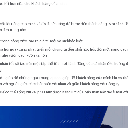
ục tốt hơn nữa cho khách hàng của mình.
ị cốt lõi riêng cho mình và đó là nền tảng để bước đến thành công. Mọi hành
ười làm trung tâm.
trong công việc, tạo ra giá trị mới và sự khác biệt.
 xã hội ngày càng phát triển mỗi chúng ta đều phải học hỏi, đổi mới, nâng ca
 nghệ vươn cao, vươn xa hơn.
 nhân tốt sẽ tạo nên một tập thể tốt, mọi hành động của cá nhân đều hướng 
g.
 tốt, giúp đỡ những người xung quanh, giúp đỡ khách hàng của mình khi có th
i với người, giữa các nhân viên với nhau và giữa khách hàng với Công ty.
 Để có thể sống vui vẻ, phát huy được năng lực của bản thân hãy thoải mái vớ