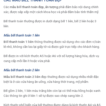
CÁC MẪU BILL THANH TOÁN ĐẸP
Các
mẫu bill thanh toán đẹp, ấn tượng
phải đảm bảo nội dung chính
xác, được sắp xếp một cách khoa học và phải đảm bảo tính thẩm mỹ.
Bill thanh toán thường được in dưới dạng bill 1 liên, bill 2 liên hoặc 3
liên.
Mẫu bill thanh toán 1 liên
Bill thanh toán 1 liên
thông thường được sử dụng cho các đơn vị bán
lẻ nhỏ, không cần lưu lại giấy tờ và được gửi trực tiếp cho khách hàng.
Bill được in với kích thước A5 hoặc A6 với số lượng hàng hóa, dịch vụ
cung cấp mỗi lần ít hoặc vừa phải.
Mẫu bill thanh toán 2 liên
Mẫu bill thanh toán 2 liên
đẹp thường được sử dụng nhiều nhất đặc
biệt là ở các cửa hàng ăn uống, cửa hàng thời trang, mỹ phẩm.
Bill gồm 2 liên, 1 liên màu trắng liên còn lại có thể màu hồng hoặc xanh.
Các thông tin ghi ở liên 1 sẽ tự được sao chép sang liên 2.
Kích thước phổ biến của bill thường được dùng là kích thước A4 và A5,