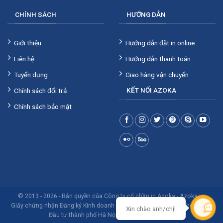
CHÍNH SÁCH
HƯỚNG DẪN
Giới thiệu
Hướng dẫn đặt in online
Liên hệ
Hướng dẫn thanh toán
Tuyển dụng
Giao hàng vận chuyển
KẾT NỐI AZOKA
Chính sách đổi trả
Chính sách bảo mật
© 2013 - 2026 - Bản quyền của Công ty cổ phần in Azoka -
Azoka.vn
Giấy chứng nhận Đăng ký Kinh doanh số 0106293853 do Sở Kế hoạch và
Xin chào anh/chị!
Đầu tư thành phố Hà Nội cấp ngày 28/8/2013