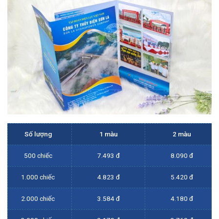
Số lượng
1 màu
2 màu
500 chiếc
7.493 đ
8.090 đ
1.000 chiếc
4.823 đ
5.420 đ
2.000 chiếc
3.584 đ
4.180 đ