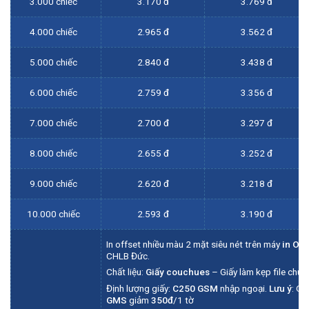
3.000 chiếc
3.170 đ
3.769 đ
4.000 chiếc
2.965 đ
3.562 đ
5.000 chiếc
2.840 đ
3.438 đ
6.000 chiếc
2.759 đ
3.356 đ
7.000 chiếc
2.700 đ
3.297 đ
8.000 chiếc
2.655 đ
3.252 đ
9.000 chiếc
2.620 đ
3.218 đ
10.000 chiếc
2.593 đ
3.190 đ
In offset nhiều màu 2 mặt siêu nét trên máy
in Off
CHLB Đức.
Chất liệu:
Giấy couchues
– Giấy làm kẹp file chuy
Định lượng giấy:
C250 GSM
nhập ngoại.
Lưu ý
: Qu
GMS
giảm
350đ
/1 tờ