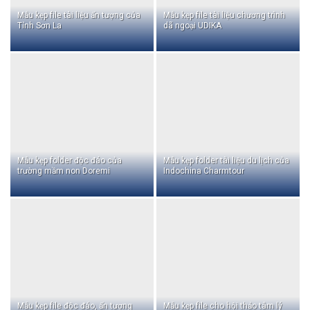
Mẫu kẹp file tài liệu ấn tượng của
Mẫu kẹp file tài liệu chương trình
Tỉnh Sơn La
dã ngoại UDIKA
Mẫu kẹp folder độc đáo của
Mẫu kẹp folder tài liệu du lịch của
trường mầm non Doremi
Indochina Charmtour
Mẫu kẹp file độc đáo, ấn tượng
Mẫu kẹp file cho hội thảo tâm lý