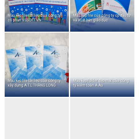
Mẫu kẹp file tài liệu của công ty
Mẫu kẹp file của công ty cp đầu tư
cổ phần VSSOFT.VN
và xuất bản giáo dục
Mẫu kẹp file tài liệu của công ty
Mẫu kẹp folder đẹp mắt của công
xây dựng A.T.L THĂNG LONG
ty kiểm toán Á Âu