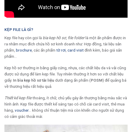
KẸP FILE LÀ GÌ?
Kẹp file hay còn gọi là
bìa kẹp hồ sơ
,
file folder
là một ấn phẩm được in
ra nhằm mục đích chứa hồ sơ kinh doanh như: Hợp đồng, tài liệu sản
phẩm,
brochure
, các ấn phẩm
tờ rơi
,
card visit
đính kèm, báo giá sản
phẩm…
Kẹp hồ sơ thường in bằng giấy cứng, nhựa, các chất liệu da và vải cũng
được sử dụng để làm kẹp file. Tuy nhiên thường ít hơn so với chất liệu
giấy.
In bìa kẹp hồ sơ tài liệu
dưới dạng ấn phẩm (
POSM
) để quảng bá
về thương hiệu rất hiệu quả.
Thiết kế kẹp file
thoáng, ít chữ, chủ yếu gây ấn thượng bằng màu sắc và
hình ảnh. Kẹp file được thiết kế sáng tạo có chỗ cài card visit, thẻ mua
hàng,
voucher
… không chỉ thuận tiện mà còn khiến cho người sử dụng
có cảm giác thoải mái.