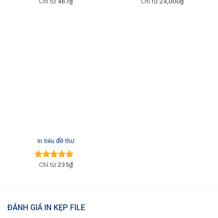
467₫
24,000₫
Được xếp
hạng
5.00
5
sao
In tiêu đề thư
235₫
Được xếp
hạng
5.00
5
sao
ĐÁNH GIÁ IN KẸP FILE