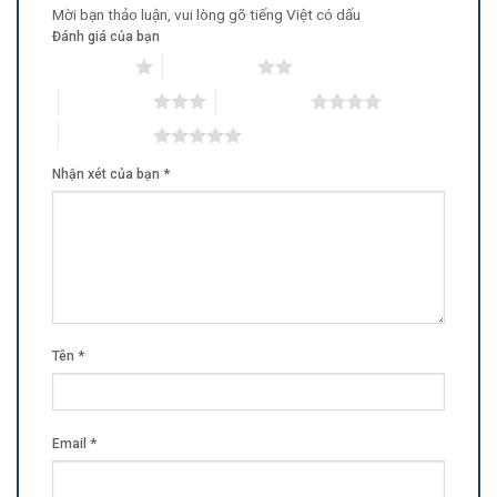
Mời bạn thảo luận, vui lòng gõ tiếng Việt có dấu
Đánh giá của bạn
1 trên 5 sao
2 trên 5 sao
3 trên 5 sao
4 trên 5 sao
5 trên 5 sao
Nhận xét của bạn
*
Tên
*
Email
*