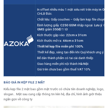
In offset
nhiều màu 1 mặt siêu nét trên máy
in Off
CHLB Đức.
Chất liệu:
Giấy couches
– Giấy làm kẹp file chuyên
Định lượng giấy
:
C250 GSM
nhập ngoại.
Lưu ý
: Qu
GMS
giảm
350đ
/1 tờ
Kích thước gập vào:
22cm x 31cm
Kích thước mở ra:
44cm x 31cm
Thiết kế kẹp file miễn phí 100%
.
Thiết kế đẹp, sáng tạo đến khi Quý khách ưng ý.
Bế dán thành phẩm
có tai cài danh thiếp
Giao hàng
miễn phí nội thành
Hà Nội
Giá trên chưa bao gồm thuế VAT 10%
BÁO GIÁ IN KẸP FILE 2 MẶT
Kiểu kẹp file 2 mặt bao gồm mặt trước có chứa tên doanh nghiệp, logo,
slogan… Mặt sau cung cấp thông tin liên hệ, địa chỉ, hình ảnh giới thiệu
ngắn gọn về công ty