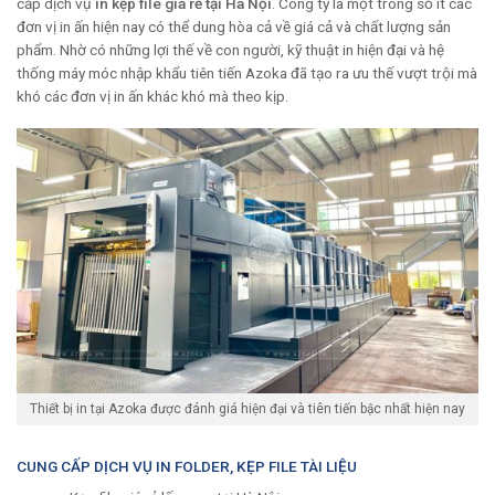
cấp dịch vụ
in kẹp file giá rẻ tại Hà Nội
. Công ty là một trong số ít các
đơn vị in ấn hiện nay có thể dung hòa cả về giá cả và chất lượng sản
phẩm. Nhờ có những lợi thế về con người, kỹ thuật in hiện đại và hệ
thống máy móc nhập khẩu tiên tiến Azoka đã tạo ra ưu thế vượt trội mà
khó các đơn vị in ấn khác khó mà theo kịp.
Thiết bị in tại Azoka được đánh giá hiện đại và tiên tiến bậc nhất hiện nay
CUNG CẤP DỊCH VỤ IN FOLDER, KẸP FILE TÀI LIỆU