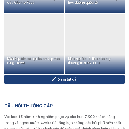
của Obento Food
học đường quốc tế
Mẫu kẹp file tài liệu hồ sơ đẹp của
Mẫu kẹp file tài liệu của cty
Ping Travel
thương mại PGTECH
Xem tất cả
CÂU HỎI THƯỜNG GẶP
Với hơn
15 năm kinh nghiệm
phục vụ cho hơn
7.900
khách hàng
trong và ngoài nước. Azoka đã tổng hợp những câu hỏi phổ biến nhất
và cung cấp câu trả lời chính xác để giúp Quý khách hàng hiểu rõ hơn về