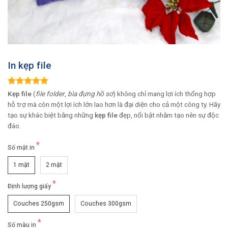
In kẹp file
5.00
1
trên 5
Kẹp file
(
file folder
,
bìa đựng hồ sơ
) không chỉ mang lợi ích thổng hợp
dựa trên
hỗ trợ mà còn một lợi ích lớn lao hơn là đại diện cho cả một công ty. Hãy
đánh giá
tạo sự khác biệt bằng những
kẹp file
đẹp, nổi bật nhằm tạo nên sự độc
đáo.
Số mặt in
1 mặt
2 mặt
Định lượng giấy
Couches 250gsm
Couches 300gsm
Số màu in