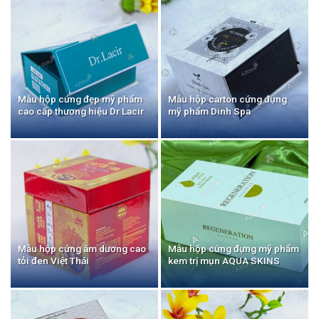
Mẫu hộp cứng đẹp mỹ phẩm
Mẫu hộp carton cứng đựng
cao cấp thương hiệu Dr Lacir
mỹ phẩm Dinh Spa
Mẫu hộp cứng âm dương cao
Mẫu hộp cứng đựng mỹ phẩm
tỏi đen Việt Thái
kem trị mụn AQUA SKINS