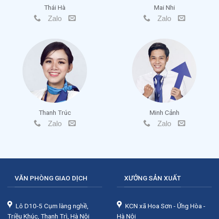
Thái Hà
Mai Nhi
Zalo
Zalo
Thanh Trúc
Minh Cảnh
Zalo
Zalo
VĂN PHÒNG GIAO DỊCH
XƯỞNG SẢN XUẤT
Lô D10-5 Cụm làng nghề,
KCN xã Hoa Sơn - Ứng Hòa -
Triều Khúc, Thanh Trì, Hà Nội
Hà Nội