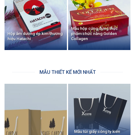
Mẫu hộp cứng đựng thực
Hộp âm dương ép kim thương
phẩm chức năng Golden
hiệu Hatachi
Collagen
MẪU THIẾT KẾ MỚI NHẤT
Mẫu túi giấy công ty kiến