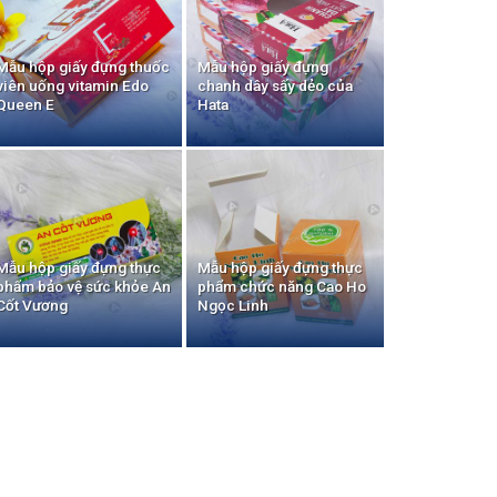
Mẫu hộp giấy đựng thuốc
Mẫu hộp giấy đựng
viên uống vitamin Edo
chanh dây sấy dẻo của
Queen E
Hata
Mẫu hộp giấy đựng thực
Mẫu hộp giấy đựng thực
phẩm bảo vệ sức khỏe An
phẩm chức năng Cao Ho
Cốt Vương
Ngọc Linh