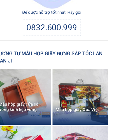
Để được hỗ trợ tốt nhất. Hãy gọi
0832.600.999
ƯƠNG TỰ MẪU HỘP GIẤY ĐỰNG SÁP TÓC LAN
IAN JI
Mẫu hộp giấy cửa sổ
bóng kính kẹo vừng
Mẫu hộp giấy Quà Việt