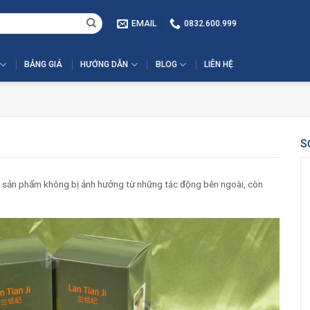
EMAIL
0832.600.999
BẢNG GIÁ
HƯỚNG DẪN
BLOG
LIÊN HỆ
S
ệ sản phẩm không bị ảnh hưởng từ những tác động bên ngoài, còn