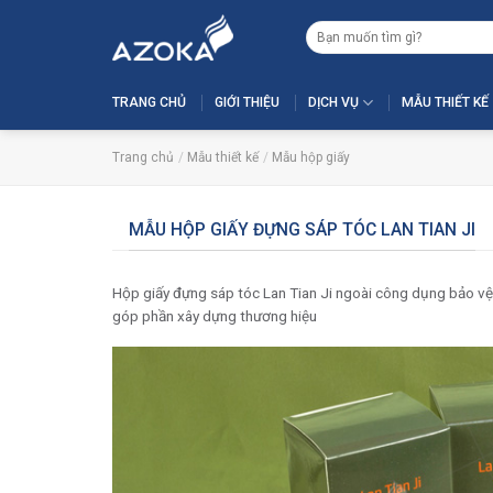
Skip
Tìm
to
kiếm:
content
TRANG CHỦ
GIỚI THIỆU
DỊCH VỤ
MẪU THIẾT KẾ
Trang chủ
/
Mẫu thiết kế
/
Mẫu hộp giấy
MẪU HỘP GIẤY ĐỰNG SÁP TÓC LAN TIAN JI
Hộp giấy đựng sáp tóc Lan Tian Ji ngoài công dụng bảo v
góp phần xây dựng thương hiệu