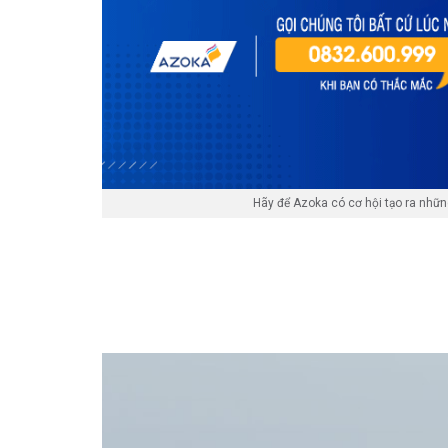
Hãy để Azoka có cơ hội tạo ra nhữ