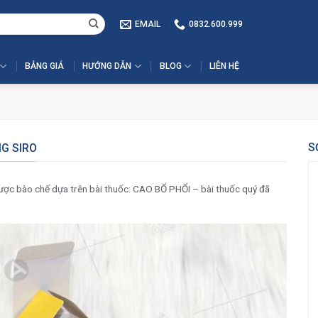
EMAIL
0832.600.999
BẢNG GIÁ
HƯỚNG DẪN
BLOG
LIÊN HỆ
S
G SIRO
 bào chế dựa trên bài thuốc: CAO BỔ PHỔI – bài thuốc quý đã