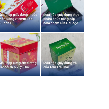
Mẫu hộp giấy đựng thuốc
Mẫu hộp giấy đựng thực
viên uống vitamin Edo
phẩm chức năng nắp
Queen E
nam châm của DePago
Mẫu hộp cứng âm dương
Mẫu hộp giấy đựng trà
cao tỏi đen Việt Thái
của Tâm Trà Thái