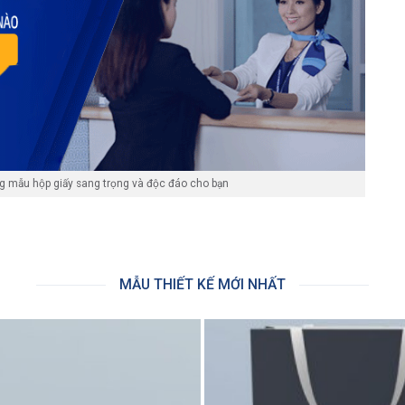
ng mẫu hộp giấy sang trọng và độc đáo cho bạn
MẪU THIẾT KẾ MỚI NHẤT