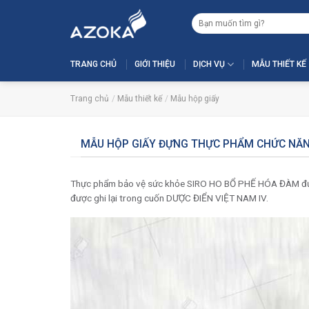
Skip
Tìm
to
kiếm:
content
TRANG CHỦ
GIỚI THIỆU
DỊCH VỤ
MẪU THIẾT KẾ
Trang chủ
/
Mẫu thiết kế
/
Mẫu hộp giấy
MẪU HỘP GIẤY ĐỰNG THỰC PHẨM CHỨC NĂN
Thực phẩm bảo vệ sức khỏe SIRO HO BỔ PHẾ HÓA ĐÀM được
được ghi lại trong cuốn DƯỢC ĐIỂN VIỆT NAM IV.