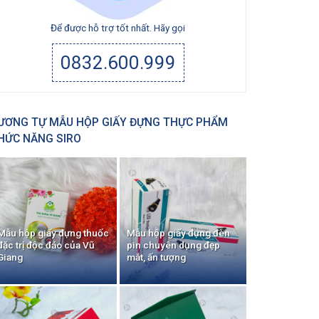
Để được hỗ trợ tốt nhất. Hãy gọi
0832.600.999
ƯƠNG TỰ MẪU HỘP GIẤY ĐỰNG THỰC PHẨM
HỨC NĂNG SIRO
Mẫu hộp giấy đựng thuốc
Mẫu hộp giấy đựng đèn
đặc trị độc đáo của Vũ
pin chuyên dụng đẹp
Giang
mắt, ấn tượng