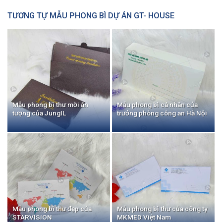
TƯƠNG TỰ MẪU PHONG BÌ DỰ ÁN GT- HOUSE
Mẫu phong bì thư mời ấn
Mẫu phong bì cá nhân của
tượng của JungIL
trưởng phòng công an Hà Nội
Mẫu phong bì thư đẹp của
Mẫu phong bì thư của công ty
STARVISION
MKMED Việt Nam