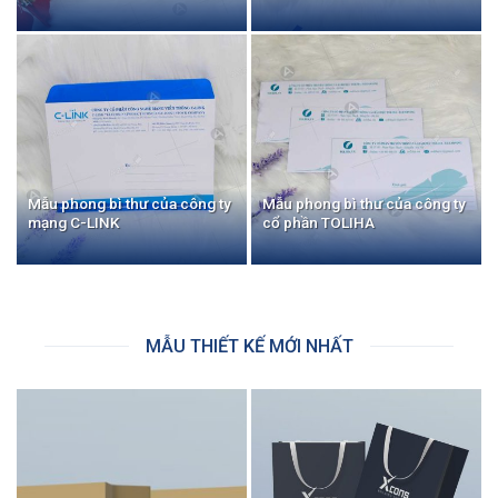
Mẫu phong bì thư của công ty
Mẫu phong bì thư của công ty
mạng C-LINK
cổ phần TOLIHA
MẪU THIẾT KẾ MỚI NHẤT