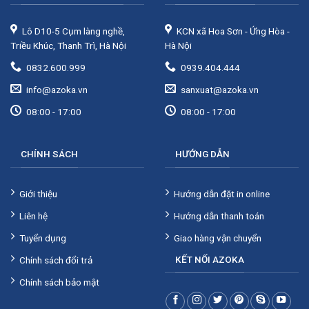
Lô D10-5 Cụm làng nghề,
KCN xã Hoa Sơn - Ứng Hòa -
Triều Khúc, Thanh Trì, Hà Nội
Hà Nội
0832.600.999
0939.404.444
info@azoka.vn
sanxuat@azoka.vn
08:00 - 17:00
08:00 - 17:00
CHÍNH SÁCH
HƯỚNG DẪN
Giới thiệu
Hướng dẫn đặt in online
Liên hệ
Hướng dẫn thanh toán
Tuyển dụng
Giao hàng vận chuyển
KẾT NỐI AZOKA
Chính sách đổi trả
Chính sách bảo mật