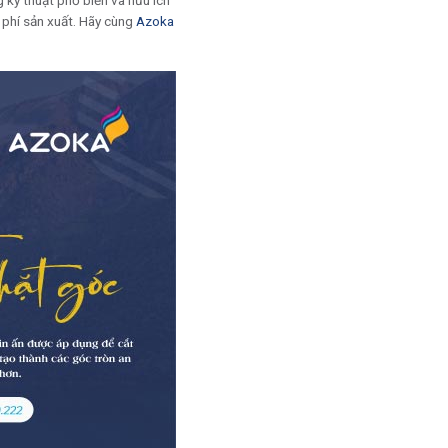
 kỹ thuật phổ biến và hữu ích
i phí sản xuất. Hãy cùng
Azoka