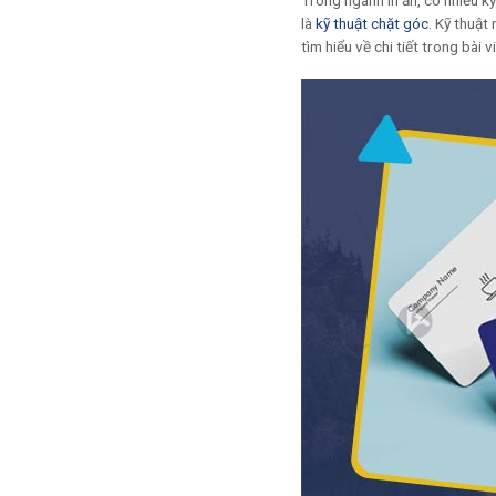
Trong ngành in ấn, có nhiều k
là
kỹ thuật chặt góc
. Kỹ thuật
tìm hiểu về chi tiết trong bài v