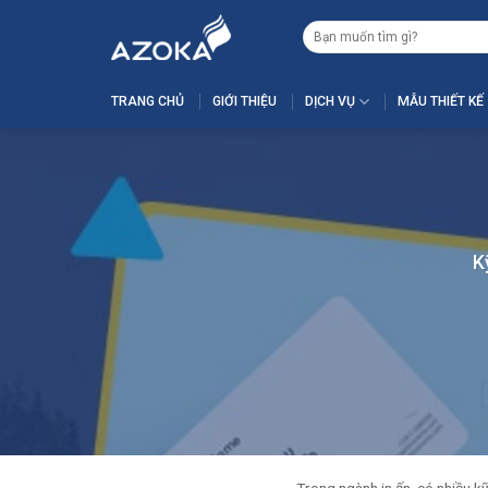
Skip
Tìm
to
kiếm:
content
TRANG CHỦ
GIỚI THIỆU
DỊCH VỤ
MẪU THIẾT KẾ
K