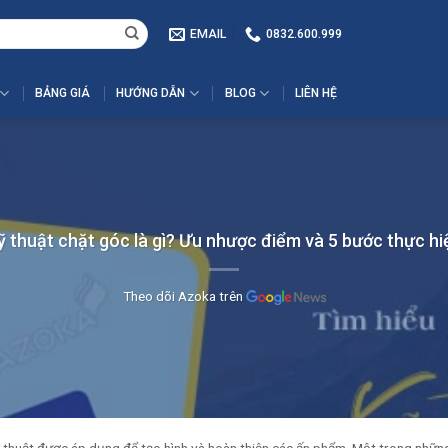
EMAIL
0832.600.999
BẢNG GIÁ
HƯỚNG DẪN
BLOG
LIÊN HỆ
ỹ thuật chặt góc là gì? Ưu nhược điểm và 5 bước thực hi
Theo dõi Azoka trên