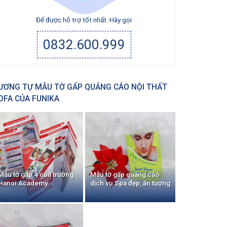
Để được hỗ trợ tốt nhất. Hãy gọi
0832.600.999
ƯƠNG TỰ MẪU TỜ GẤP QUẢNG CÁO NỘI THẤT
OFA CỦA FUNIKA
Mẫu tờ gấp 4 của trường
Mẫu tờ gấp quảng cáo
Hanoi Academy
dịch vụ Spa đẹp, ấn tượng