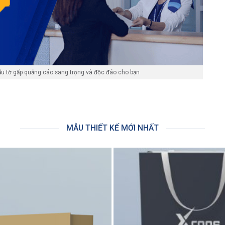
ẫu tờ gấp quảng cáo sang trọng và độc đáo cho bạn
MẪU THIẾT KẾ MỚI NHẤT