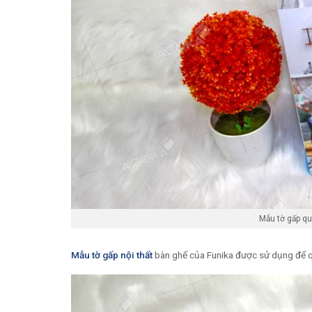
Mẫu tờ gấp qu
Mẫu tờ gấp nội thất
bàn ghế của Funika được sử dụng để qu