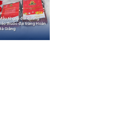
Mẫu tờ gấp đôi quảng
cáo thuốc đại tràng Hoàn
Bà Giằng