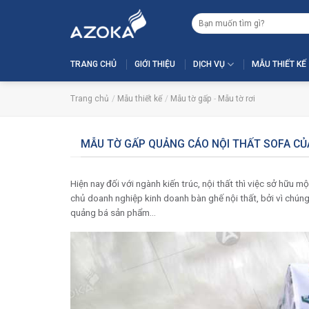
Skip
Tìm
to
kiếm:
content
TRANG CHỦ
GIỚI THIỆU
DỊCH VỤ
MẪU THIẾT KẾ
Trang chủ
/
Mẫu thiết kế
/
Mẫu tờ gấp
-
Mẫu tờ rơi
MẪU TỜ GẤP QUẢNG CÁO NỘI THẤT SOFA CỦ
Hiện nay đối với ngành kiến trúc, nội thất thì việc sở hữu 
chủ doanh nghiệp kinh doanh bàn ghế nội thất, bởi vì chúng
quảng bá sản phẩm…