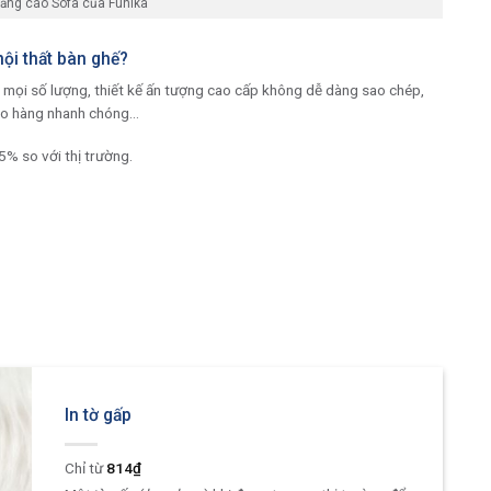
ảng cáo Sofa của Funika
ội thất bàn ghế?
t mọi số lượng, thiết kế ấn tượng cao cấp không dễ dàng sao chép,
iao hàng nhanh chóng…
5% so với thị trường.
In tờ gấp
814
₫