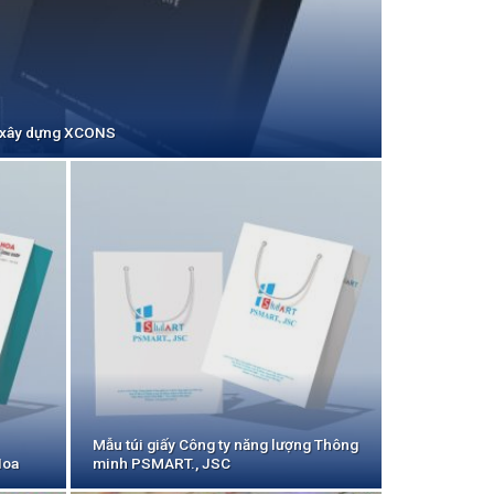
và xây dựng XCONS
Mẫu túi giấy Công ty năng lượng Thông
Hoa
minh PSMART., JSC