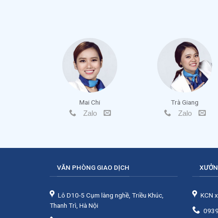
Mai Chi
Trà Giang
Zalo
Zalo
VĂN PHÒNG GIAO DỊCH
XƯỞN
Lô D10-5 Cụm làng nghề, Triều Khúc,
KCN x
Thanh Trì, Hà Nội
0939