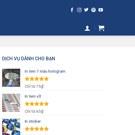
DỊCH VỤ DÀNH CHO BẠN
In tem 7 màu hologram
Được xếp
Chỉ từ
75₫
hạng
5.00
5
sao
In tem vỡ
Được xếp
Chỉ từ
65₫
hạng
5.00
5
sao
In sticker