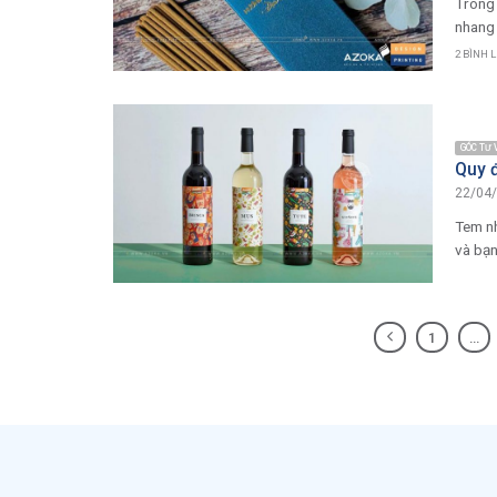
Trong 
nhang 
2 BÌNH 
GÓC TƯ
Quy 
22/04
Tem nh
và bạn
1
…