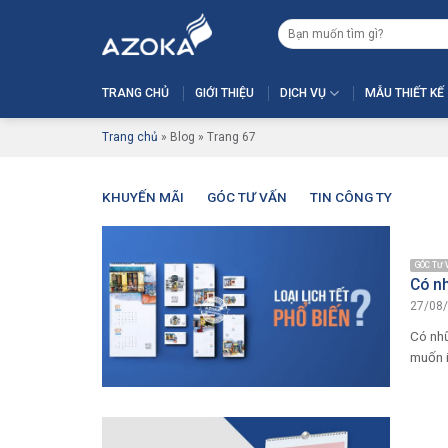
Skip
Tìm
to
kiếm:
content
TRANG CHỦ
GIỚI THIỆU
DỊCH VỤ
MẪU THIẾT KẾ
Trang chủ
»
Blog
»
Trang 67
KHUYẾN MÃI
GÓC TƯ VẤN
TIN CÔNG TY
GÓC TƯ
Có nh
27/08
Có nhữ
muốn in