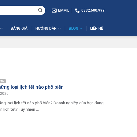
EMAIL
0832.600.999
BẢNG GIÁ
HƯỚNG DẪN
BLOG
LIÊN HỆ
 VẤN
ững loại lịch tết nào phổ biến
/2020
ng loại lịch tết nào phổ biến? Doanh nghiệp của bạn đang
 lịch tết? Tuy nhiên ...