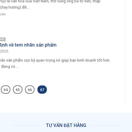
tục lệ văn hóa của Việt Nam, thờ cúng ông bà tổ tiên, thắp
(hay hương) đã ...
LUẬN
 VẤN
định về tem nhãn sản phẩm
/2020
ãn sản phẩm cực kỳ quan trọng nó giúp bạn kinh doanh tốt hơn
 đang có ...
64
65
66
67
TƯ VẤN ĐẶT HÀNG