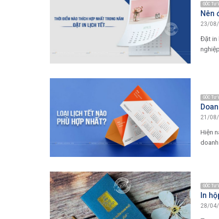
GÓC TƯ
Nên đ
23/08
Đặt in
nghiệp
GÓC TƯ
Doanh
21/08
Hiện n
doanh 
GÓC TƯ
In hộ
28/04