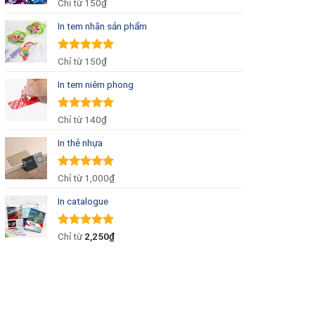
Được xếp
Chỉ từ
150₫
hạng
5.00
5
sao
In tem nhãn sản phẩm
Được xếp
Chỉ từ
150₫
hạng
5.00
5
sao
In tem niêm phong
Được xếp
Chỉ từ
140₫
hạng
5.00
5
sao
In thẻ nhựa
Được xếp
Chỉ từ
1,000₫
hạng
5.00
5
sao
In catalogue
Được xếp
Chỉ từ
2,250
₫
hạng
5.00
5
sao