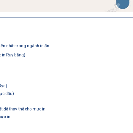
iến nhất trong ngành in ấn
 in Ruy băng)
Dye)
ực dầu)
ệt để thay thế cho mực in
mực in