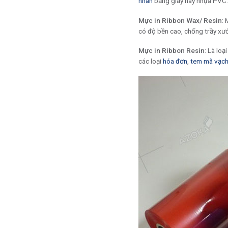
nhãn
bằng giấy hay nhựa PVC.
Mực in Ribbon Wax/ Resin
: 
có độ bền cao, chống trầy xư
Mực in Ribbon Resin
: Là loạ
các loại
hóa đơn
,
tem mã vạc