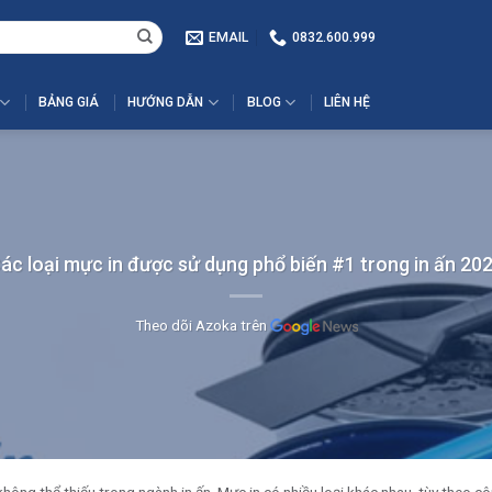
EMAIL
0832.600.999
BẢNG GIÁ
HƯỚNG DẪN
BLOG
LIÊN HỆ
ác loại mực in được sử dụng phổ biến #1 trong in ấn 20
Theo dõi Azoka trên