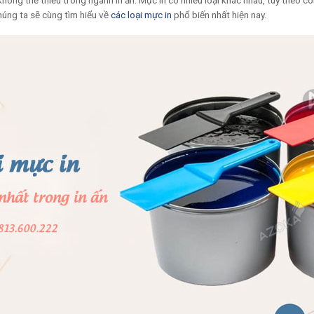
không thể thiếu trong ngành in ấn. Mực in có nhiều loại khác nhau, tùy theo c
húng ta sẽ cùng tìm hiểu về
các loại mực in
phổ biến nhất hiện nay.