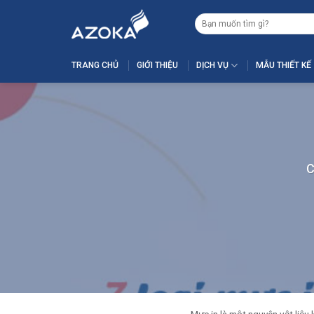
Skip
Tìm
to
kiếm:
content
TRANG CHỦ
GIỚI THIỆU
DỊCH VỤ
MẪU THIẾT KẾ
C