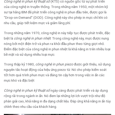
Công nghệ in phun kỹ thuật số
(KTS) có nguồn gốc từ sự phát triển
của công nghệ in truyền thống. Trong những năm 1950, một nhóm kỹ
sư tại hãng IBM đã phát triển công nghệ in phun đầu tiên, được gọi là
“Drop-on-Demand” (DOD). Công nghệ này cho phép in mực chỉ khi có
nhu cầu, giúp tiết kiệm mực và giảm lãng phí.
Trong những năm 1970, công nghệ in này tiếp tục được phát triển, đặc
biệt là
công nghệ in phun nhiệt
. Trong công nghệ này, mực được nung
nóng bởi một điện trở và phun ra khỏi đầu phun theo từng giọt nhỏ.
Điểm đặc biệt của công nghệ in phun nhiệt là khả năng in trên nhiều loại
bề mặt và sử dụng nhiều loại mực.
Trong thập kỷ 1980,
công nghệ in phun piezo
được giới thiệu, sử dụng
nguyên tắc hoạt động của hiệu ứng piezo từ. Nó cho phép kiểm soát
tốt hơn quá trình phun mực và đáng tin cậy hơn trong việc in ấn các
mực khó và đặc biệt
Công nghệ in phun kỹ thuật số
ngày càng được phát triển và áp dụng
rộng rãi trong ngành in ấn. Nó đem lại những lợi ích vượt trội như độ
phân giải cao, khả năng in đa dạng chất liệu. Đáp ứng khả năng in ấn tùy
chỉnh theo nhu cầu của khách hàng.