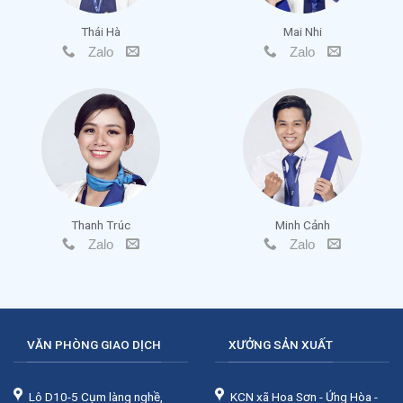
Thái Hà
Mai Nhi
Zalo
Zalo
Thanh Trúc
Minh Cảnh
Zalo
Zalo
VĂN PHÒNG GIAO DỊCH
XƯỞNG SẢN XUẤT
Lô D10-5 Cụm làng nghề,
KCN xã Hoa Sơn - Ứng Hòa -