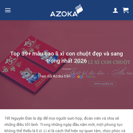
Skip
to
content
Top 39+ mẫu bao lì xì con chuột đẹp và sang
trọng nhất 2026
Theo dõi Azoka trên
Tết Nguyên Đán là dịp để mọi người sum họp, đoàn viên và chia sẻ
những điều tốt lành. Trong những ngày đầu năm mới, một phong tục
không thể thiếu là lì xì. Lì xì là cách thể hiện sự quan tâm, chúc phúc và