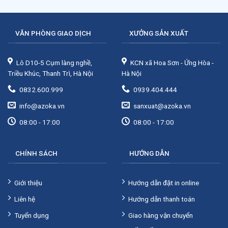
VĂN PHÒNG GIAO DỊCH
XƯỞNG SẢN XUẤT
Lô D10-5 Cụm làng nghề,
KCN xã Hoa Sơn - Ứng Hòa -
Triều Khúc, Thanh Trì, Hà Nội
Hà Nội
0832.600.999
0939.404.444
info@azoka.vn
sanxuat@azoka.vn
08:00 - 17:00
08:00 - 17:00
CHÍNH SÁCH
HƯỚNG DẪN
Giới thiệu
Hướng dẫn đặt in online
Liên hệ
Hướng dẫn thanh toán
Tuyển dụng
Giao hàng vận chuyển