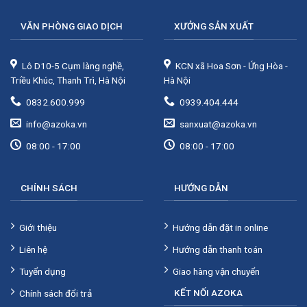
VĂN PHÒNG GIAO DỊCH
XƯỞNG SẢN XUẤT
Lô D10-5 Cụm làng nghề,
KCN xã Hoa Sơn - Ứng Hòa -
Triều Khúc, Thanh Trì, Hà Nội
Hà Nội
0832.600.999
0939.404.444
info@azoka.vn
sanxuat@azoka.vn
08:00 - 17:00
08:00 - 17:00
CHÍNH SÁCH
HƯỚNG DẪN
Giới thiệu
Hướng dẫn đặt in online
Liên hệ
Hướng dẫn thanh toán
Tuyển dụng
Giao hàng vận chuyển
KẾT NỐI AZOKA
Chính sách đổi trả