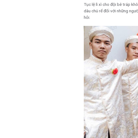
Tục lệ lì xì cho đội bê tráp k
dâu chú rể đối với những ngườ
hỏi.