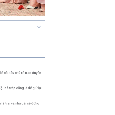
 để cô dâu chú rể trao duyên
đội bê tráp
cũng là để giữ lại
nhà trai và nhà gái sẽ đứng