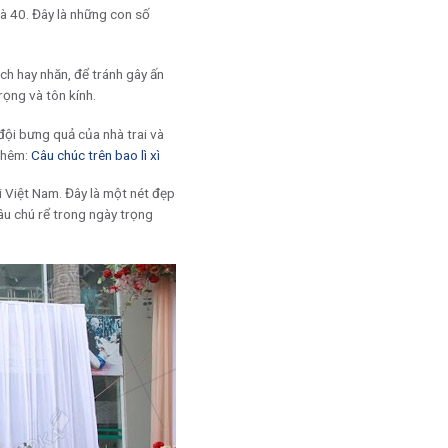
và 40. Đây là những con số
h hay nhăn, để tránh gây ấn
rọng và tôn kính.
i đội bưng quả của nhà trai và
 thêm:
Câu chúc trên bao lì xì
 Việt Nam. Đây là một nét đẹp
âu chú rể trong ngày trọng