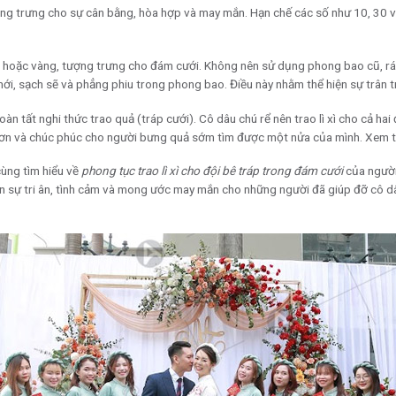
 tượng trưng cho sự cân bằng, hòa hợp và may mắn. Hạn chế các số như 10, 30 
ỏ hoặc vàng, tượng trưng cho đám cưới. Không nên sử dụng phong bao cũ, rác
ới, sạch sẽ và phẳng phiu trong phong bao. Điều này nhằm thể hiện sự trân t
 hoàn tất nghi thức trao quả (tráp cưới). Cô dâu chú rể nên trao lì xì cho cả ha
cảm ơn và chúc phúc cho người bưng quả sớm tìm được một nửa của mình. Xem
cùng tìm hiểu về
phong tục trao lì xì cho đội bê tráp trong đám cưới
của người
ện sự tri ân, tình cảm và mong ước may mắn cho những người đã giúp đỡ cô d