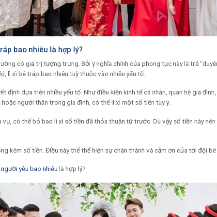
 tráp bao nhiêu là hợp lý?
ường có giá trị tượng trưng. Bởi ý nghĩa chính của phong tục này là trả “duy
 lì xì bê tráp bao nhiêu tuỳ thuộc vào nhiều yếu tố.
ết định dựa trên nhiều yếu tố. Như điều kiện kinh tế cá nhân, quan hệ gia đì
 hoặc người thân trong gia đình, có thể lì xì một số tiền tùy ý.
vụ, có thể bỏ bao lì xì số tiền đã thỏa thuận từ trước. Dù vậy số tiền này nên 
ng kém số tiền. Điều này thể thể hiện sự chân thành và cảm ơn của tới đội bê 
o người yêu bao nhiêu
là hợp lý?