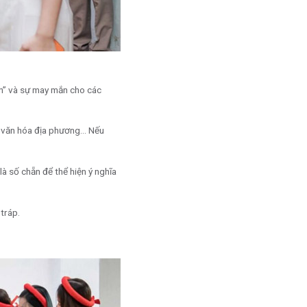
ên” và sự may mắn cho các
nh, văn hóa địa phương… Nếu
là số chẵn để thể hiện ý nghĩa
tráp.