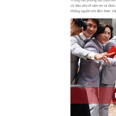
Trong các phong tục cưới hỏi 
cô dâu chú rể cảm ơn và chúc 
những người còn độc thân. V