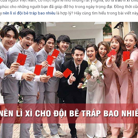
của người Việt Nam, có một nghi lễ nhỏ nhưng rất ý nghĩa, đó là
trao lì xì ch
phúc cho những người bạn đã giúp đỡ họ trong ngày trọng đại. Đồng thời cũn
ậy
nên lì xì đội bê tráp bao nhiêu
là hợp lý? Hãy cùng tìm hiểu trong bài viết này