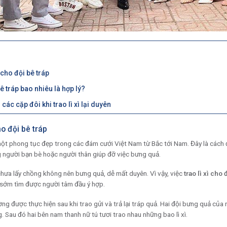
ì cho đội bê tráp
bê tráp bao nhiêu là hợp lý?
ác cặp đôi khi trao lì xì lại duyên
ho đội bê tráp
là một phong tục đẹp trong các đám cưới Việt Nam từ Bắc tới Nam. Đây là cách
 người bạn bè hoặc người thân giúp đỡ việc bưng quả.
hưa lấy chồng không nên bưng quả, dễ mất duyên. Vì vậy, việc
trao lì xì cho 
sớm tìm được người tâm đầu ý hợp.
ng được thực hiện sau khi trao gửi và trả lại tráp quả. Hai đội bưng quả của 
. Sau đó hai bên nam thanh nữ tú tươi trao nhau những bao lì xì.