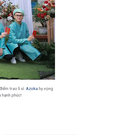
iểm trao lì xì.
Azoka
hy vọng
à hạnh phúc!