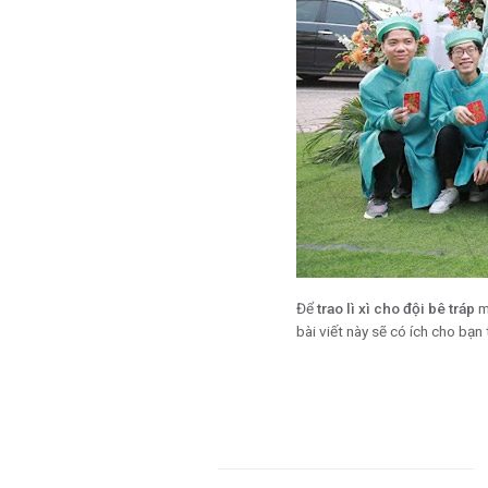
Để
trao lì xì cho đội bê tráp
mộ
bài viết này sẽ có ích cho bạ