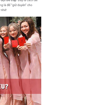
o đội bê tráp
. Đây là cách để
g là để “giữ duyên” cho
 nhé!