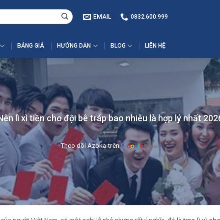
EMAIL
0832.600.999
BẢNG GIÁ
HƯỚNG DẪN
BLOG
LIÊN HỆ
Nên lì xì tiền cho đội bê tráp bao nhiêu là hợp lý nhất 202
Theo dõi Azoka trên