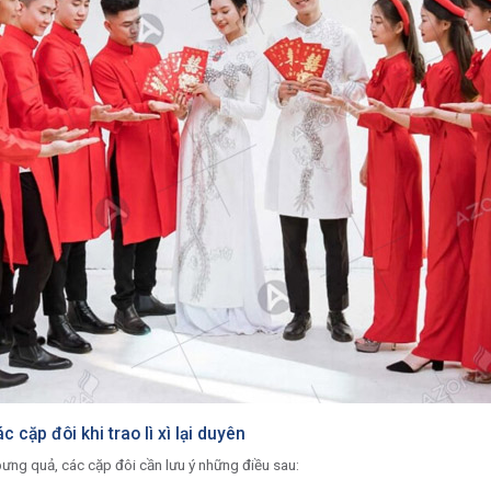
cặp đôi khi trao lì xì lại duyên
i bưng quả, các cặp đôi cần lưu ý những điều sau: