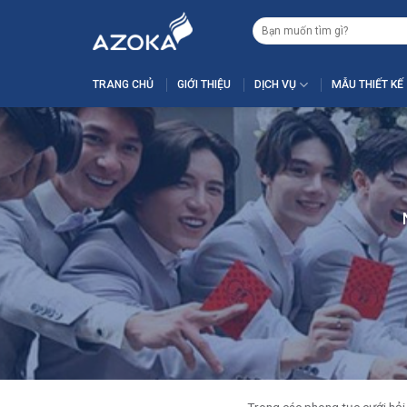
Skip
Tìm
to
kiếm:
content
TRANG CHỦ
GIỚI THIỆU
DỊCH VỤ
MẪU THIẾT KẾ