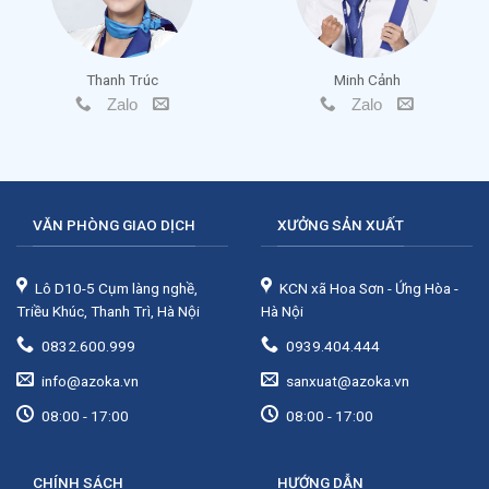
Thanh Trúc
Minh Cảnh
Zalo
Zalo
VĂN PHÒNG GIAO DỊCH
XƯỞNG SẢN XUẤT
Lô D10-5 Cụm làng nghề,
KCN xã Hoa Sơn - Ứng Hòa -
Triều Khúc, Thanh Trì, Hà Nội
Hà Nội
0832.600.999
0939.404.444
info@azoka.vn
sanxuat@azoka.vn
08:00 - 17:00
08:00 - 17:00
CHÍNH SÁCH
HƯỚNG DẪN