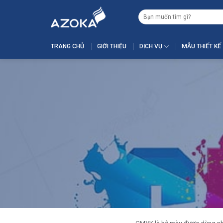
Skip
Tìm
to
kiếm:
content
TRANG CHỦ
GIỚI THIỆU
DỊCH VỤ
MẪU THIẾT KẾ