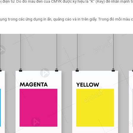
ị điện tử. Do đó màu đen của CMYK được ký hiệu là “K” (Key) để nhấn mạnh t
ng trong các ứng dụng in ấn, quảng cáo và in trên giấy. Trong đó mỗi màu 