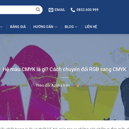
EMAIL
0832.600.999
BẢNG GIÁ
HƯỚNG DẪN
BLOG
LIÊN HỆ
Hệ màu CMYK là gì? Cách chuyển đổi RGB sang CMYK
Theo dõi Azoka trên