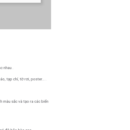
c nhau .
, tạp chí, tờ rơi, poster… .
h màu sắc và tạo ra các biến
 có độ bão hòa cao