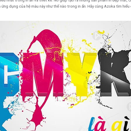
ều nhất trong in ấn và thiết kế. Nó giúp tạo ra những sản phẩm in đẹp mắt,
 ứng dụng của hệ màu này như thế nào trong in ấn. Hãy cùng Azoka tìm hiểu ch