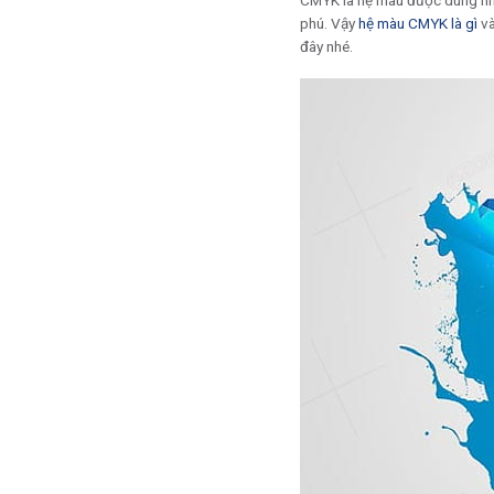
CMYK là hệ màu được dùng nhi
phú. Vậy
hệ màu CMYK là gì
và
đây nhé.