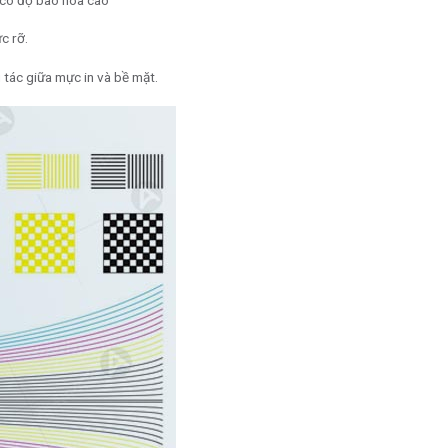
c rỡ.
g tác giữa mực in và bề mặt.