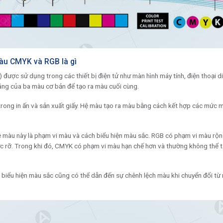
àu CMYK và RGB là gì
 được sử dụng trong các thiết bị điện tử như màn hình máy tính, điện thoại d
ng của ba màu cơ bản để tạo ra màu cuối cùng.
ng in ấn và sản xuất giấy. Hệ màu tạo ra màu bằng cách kết hợp các mức 
ệ màu này là phạm vi màu và cách biểu hiện màu sắc. RGB có phạm vi màu rộng
c rỡ. Trong khi đó, CMYK có phạm vi màu hạn chế hơn và thường không thể t
h biểu hiện màu sắc cũng có thể dẫn đến sự chênh lệch màu khi chuyển đổi t