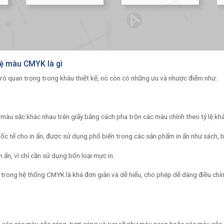
ệ màu CMYK là gì
ò quan trọng trong khâu thiết kế, nó còn có những ưu và nhược điểm như:
màu sắc khác nhau trên giấy bằng cách pha trộn các màu chính theo tỷ lệ khá
c tế cho in ấn, được sử dụng phổ biến trong các sản phẩm in ấn như sách, báo
n ấn, vì chỉ cần sử dụng bốn loại mực in.
trong hệ thống CMYK là khá đơn giản và dễ hiểu, cho phép dễ dàng điều chỉn
h xác các màu sắc sáng, tươi sáng và rực rỡ như màu neon hoặc các màu sắc