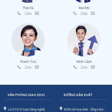
Thái Hà
Mai Nhi
Zalo
Zalo
Thanh Trúc
Minh Cảnh
Zalo
Zalo
VĂN PHÒNG GIAO DỊCH
XƯỞNG SẢN XUẤT
Lô D10-5 Cụm làng nghề,
KCN xã Hoa Sơn - Ứng Hòa -