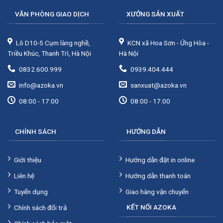
VĂN PHÒNG GIAO DỊCH
XƯỞNG SẢN XUẤT
Lô D10-5 Cụm làng nghề,
KCN xã Hoa Sơn - Ứng Hòa -
Triều Khúc, Thanh Trì, Hà Nội
Hà Nội
0832.600.999
0939.404.444
info@azoka.vn
sanxuat@azoka.vn
08:00 - 17:00
08:00 - 17:00
CHÍNH SÁCH
HƯỚNG DẪN
Giới thiệu
Hướng dẫn đặt in online
Liên hệ
Hướng dẫn thanh toán
Tuyển dụng
Giao hàng vận chuyển
KẾT NỐI AZOKA
Chính sách đổi trả