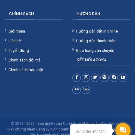
CHÍNH SÁCH
HƯỚNG DẪN
Giới thiệu
Hướng dẫn đặt in online
Liên hệ
Hướng dẫn thanh toán
Tuyển dụng
Giao hàng vận chuyển
KẾT NỐI AZOKA
Chính sách đổi trả
Chính sách bảo mật
© 2013 - 2026 - Bản quyền của Công ty cổ phần in Azoka -
Azoka.vn
Giấy chứng nhận Đăng ký Kinh doanh số 0106293853 do Sở Kế hoạch và
Xin chào anh/chị!
Đầu tư thành phố Hà Nội cấp ngày 28/8/2013