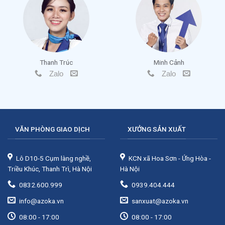
Thanh Trúc
Minh Cảnh
Zalo
Zalo
VĂN PHÒNG GIAO DỊCH
XƯỞNG SẢN XUẤT
Lô D10-5 Cụm làng nghề,
KCN xã Hoa Sơn - Ứng Hòa -
Triều Khúc, Thanh Trì, Hà Nội
Hà Nội
0832.600.999
0939.404.444
info@azoka.vn
sanxuat@azoka.vn
08:00 - 17:00
08:00 - 17:00