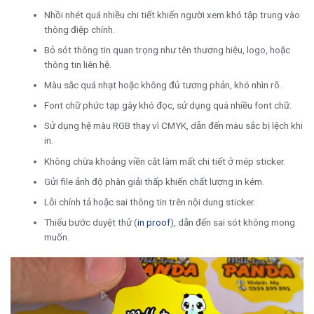
Nhồi nhét quá nhiều chi tiết khiến người xem khó tập trung vào
thông điệp chính.
Bỏ sót thông tin quan trọng như tên thương hiệu, logo, hoặc
thông tin liên hệ.
Màu sắc quá nhạt hoặc không đủ tương phản, khó nhìn rõ.
Font chữ phức tạp gây khó đọc, sử dụng quá nhiều font chữ.
Sử dụng hệ màu RGB thay vì CMYK, dẫn đến màu sắc bị lệch khi
in.
Không chừa khoảng viền cắt làm mất chi tiết ở mép sticker.
Gửi file ảnh độ phân giải thấp khiến chất lượng in kém.
Lỗi chính tả hoặc sai thông tin trên nội dung sticker.
Thiếu bước duyệt thử (
in proof
), dẫn đến sai sót không mong
muốn.