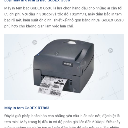
Loại máy in decal xi bạc GoDEX G530
Máy in tem bạc GoDEX G530 là lựa chọn hàng đầu cho những ai cần tối
ưu chi phí. Với đầu in 300dpi và tốc độ 102mm/s, máy đảm bảo in tem
bạc rõ nét, hiệu suất ổn định. Thiết kế nhỏ gọn bằng nhựa, GoDEX G530
phù hợp cho không gian làm việc hạn chế.
Máy in tem GoDEX RT863i
Đây là giải pháp hoàn hảo cho những yêu cầu in ấn sắc nét, đặc biệt là
tem mini. Máy trang bị đầu in có độ phân giải lên đến 600dpi. Điều này
giúp in thông tin phức tạp mà vẫn đảm bảo độ sắc nét cao. Tuy nhiên,