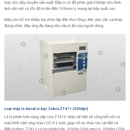
hợp cho dây chuyền sản xuất. Đầu in có độ phân giải 300dpi cho hình
ảnh sắc nét và tốc độ in lên đến 152mm/s, mang lại hiệu suất cao.
Máy còn hỗ trợ nhiều tùy chọn lắp đặt như cổng LAN, dao cắt, và khay
đựng nhãn, đáp ứng đa dạng nhu cầu in ấn của người dùng.
Loại máy in decal xi bạc Zebra ZT411 (300dpi)
Là là phiên bản nâng cấp của ZT410. Máy cải tiến về cổng kết nối và
màn hình cảm ứng màu LCD 4.3 inch, giúp tối ưu thao tác cài đặt và
điều hướng. ZT411 có ba phiên bản: 203dpi (356 mm/s), 300dpi (254