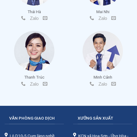
Thái Hà
Mai Nhi
Zalo
Zalo
Thanh Trúc
Minh Cảnh
Zalo
Zalo
VĂN PHÒNG GIAO DỊCH
XƯỞNG SẢN XUẤT
Lô D10-5 Cụm làng nghề,
KCN xã Hoa Sơn - Ứng Hòa -