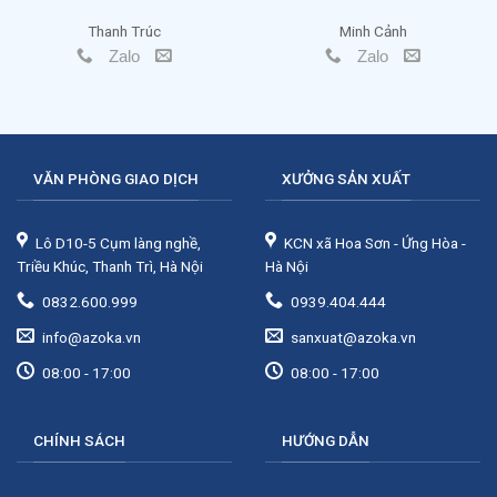
Thanh Trúc
Minh Cảnh
Zalo
Zalo
VĂN PHÒNG GIAO DỊCH
XƯỞNG SẢN XUẤT
Lô D10-5 Cụm làng nghề,
KCN xã Hoa Sơn - Ứng Hòa -
Triều Khúc, Thanh Trì, Hà Nội
Hà Nội
0832.600.999
0939.404.444
info@azoka.vn
sanxuat@azoka.vn
08:00 - 17:00
08:00 - 17:00
CHÍNH SÁCH
HƯỚNG DẪN