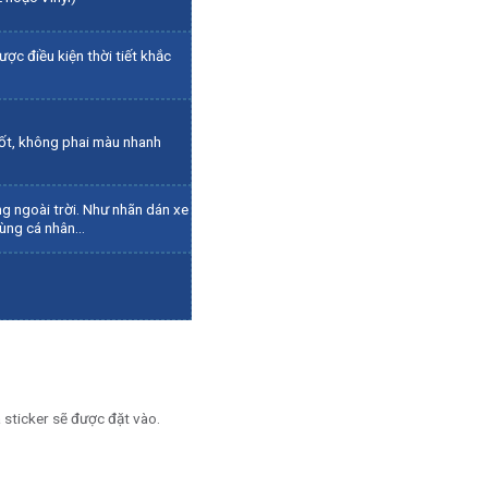
ợc điều kiện thời tiết khắc
 tốt, không phai màu nhanh
g ngoài trời. Như nhãn dán xe
 dùng cá nhân…
 sticker sẽ được đặt vào.