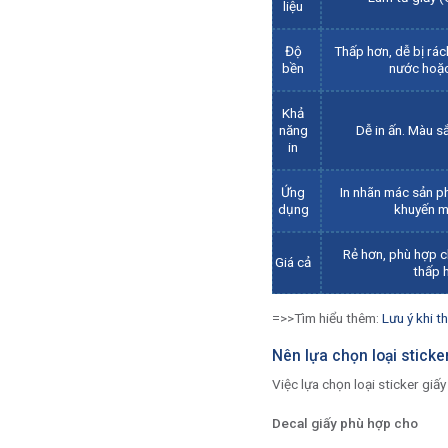
liệu
Độ
Thấp hơn, dễ bị rá
bền
nước hoặ
Khả
năng
Dễ in ấn. Màu s
in
Ứng
In nhãn mác sản ph
dụng
khuyến mã
Rẻ hơn, phù hợp c
Giá cả
thấp 
=>>Tìm hiểu thêm:
Lưu ý khi th
Nên lựa chọn loại sticke
Việc lựa chọn loại sticker gi
Decal giấy phù hợp cho