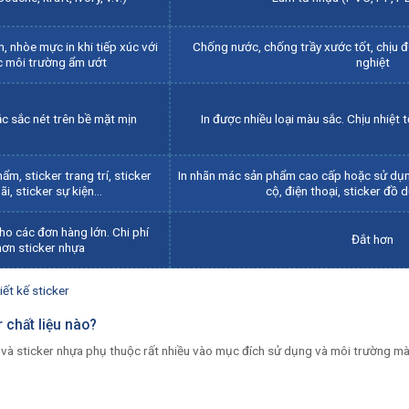
ch, nhòe
mực in
khi tiếp xúc với
Chống nước, chống trầy xước tốt, chịu đư
c môi trường ẩm ướt
nghiệt
ắc sắc nét trên bề mặt mịn
In được nhiều loại màu sắc. Chịu nhiệt
ẩm, sticker trang trí, sticker
In nhãn mác sản phẩm cao cấp hoặc sử dụn
i, sticker sự kiện…
cộ, điện thoại, sticker đồ
ho các đơn hàng lớn. Chi phí
Đắt hơn
hơn sticker nhựa
iết kế sticker
r chất liệu nào?
ấy và sticker nhựa phụ thuộc rất nhiều vào mục đích sử dụng và môi trường mà