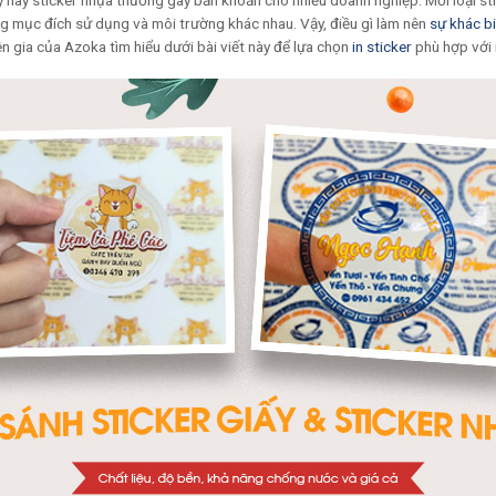
ấy hay sticker nhựa thường gây băn khoăn cho nhiều doanh nghiệp. Mỗi loại s
ng mục đích sử dụng và môi trường khác nhau. Vậy, điều gì làm nên
sự khác bi
n gia của Azoka tìm hiểu dưới bài viết này để lựa chọn
in sticker
phù hợp với 