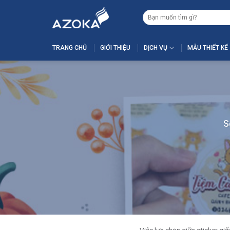
Skip
Tìm
to
kiếm:
content
TRANG CHỦ
GIỚI THIỆU
DỊCH VỤ
MẪU THIẾT KẾ
S