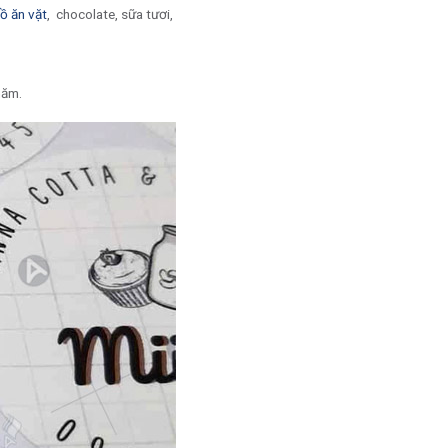
ồ ăn vặt
, chocolate, sữa tươi,
năm.