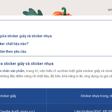
giữa sticker giấy và sticker nhựa
ker chất liệu nào?
 dán theo yêu cầu
a sticker giấy và sticker nhựa
m nhãn sản phẩm
, trang trí, việc hiểu rõ sự khác biệt giữa sticker giấy và st
 những đặc điểm riêng về chất liệu, độ bền, khả năng in ấn, ứng dụng và giá 
Sticker giấy
Sticker nhựa trong
, 
Couche
,
kraft
,
ivory
, v.v.)
Làm từ nhựa (PVC, PP, PE