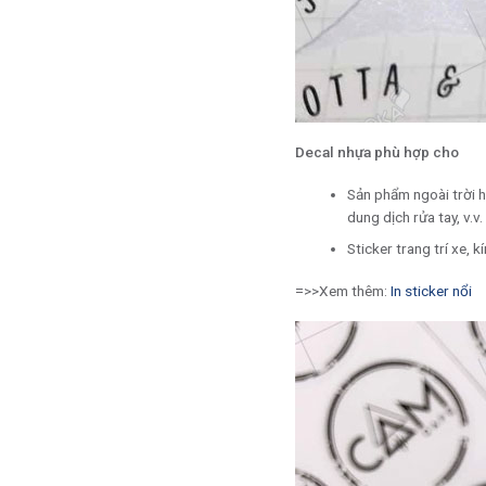
Decal nhựa phù hợp cho
Sản phẩm ngoài trời 
dung dịch rửa tay, v.v.
Sticker trang trí xe,
=>>Xem thêm:
In sticker nổi