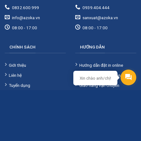
0832.600.999
0939.404.444
info@azoka.vn
sanxuat@azoka.vn
08:00 - 17:00
08:00 - 17:00
CHÍNH SÁCH
HƯỚNG DẪN
Giới thiệu
Hướng dẫn đặt in online
Liên hệ
Hướng dẫn thanh toán
Xin chào anh/chị!
Tuyển dụng
Giao hàng vận chuyển
KẾT NỐI AZOKA
Chính sách đổi trả
Chính sách bảo mật