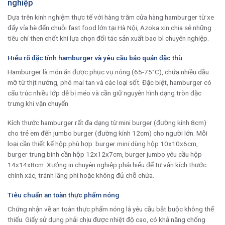
nghiệp
Dựa trên kinh nghiệm thực tế với hàng trăm cửa hàng hamburger từ xe
đẩy vỉa hè đến chuỗi fast food lớn tại Hà Nội, Azoka xin chia sẻ những
tiêu chí then chốt khi lựa chọn đối tác sản xuất bao bì chuyên nghiệp.
Hiểu rõ đặc tính hamburger và yêu cầu bảo quản đặc thù
Hamburger là món ăn được phục vụ nóng (65-75°C), chứa nhiều dầu
mỡ từ thịt nướng, phô mai tan và các loại sốt. Đặc biệt, hamburger có
cấu trúc nhiều lớp dễ bị méo và cần giữ nguyên hình dạng tròn đặc
trưng khi vận chuyển.
Kích thước hamburger rất đa dạng từ mini burger (đường kính 8cm)
cho trẻ em đến jumbo burger (đường kính 12cm) cho người lớn. Mỗi
loại cần thiết kế hộp phù hợp: burger mini dùng hộp 10x10x6cm,
burger trung bình cần hộp 12x12x7cm, burger jumbo yêu cầu hộp
14x14x8cm. Xưởng in chuyên nghiệp phải hiểu để tư vấn kích thước
chính xác, tránh lãng phí hoặc không đủ chỗ chứa.
Tiêu chuẩn an toàn thực phẩm nóng
Chứng nhận về an toàn thực phẩm nóng là yêu cầu bắt buộc không thể
thiếu. Giấy sử dụng phải chịu được nhiệt độ cao, có khả năng chống