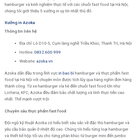
hamburger và kinh nghiệm thực tế với các chuỗi fast food tại Hà Nội,
chúng tôi giới thiệu 5 xưởng in uy tín nhất thủ đô.
Xưởng in Azoka
Thông tin liên hệ
Địa chỉ: Lô D10-5, Cụm làng nghề Triều Khúc, Thanh Trì, Hà Nội
Hotline:
0832.600.999
Website:
azoka.vn
Azoka dẫn đầu trong lĩnh vực
in bao bì
hamburger và thực phẩm fast
food tại Hà Nội với chuyên môn được tích lũy qua hàng nghìn đơn hàng
thành công. Từ xe hamburger vỉa hè đến chuỗi fast food lớn như
Lotteria, KFC, Azoka đều đảm bảo chất lượng và tính thực tiễn cao
nhất. Thế mạnh vượt trội:
Chuyên sâu thực phẩm fast food
Đội ngũ kỹ thuật Azoka có hiểu biết sâu sắc về đặc thù hamburger và
yêu cầu bảo quản ở nhiệt độ cao. Chúng tôi hiểu từng loại hamburger
và thiết kế hộp tối ưu cho từng phân khúc từ burger mini đến jumbo