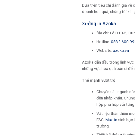
Dựa trên tiêu chí đánh giá về
doanh hoa quả, chúng tôi xin 
Xưởng in Azoka
Địa chỉ: Lô D10-5, Cụ
Hotline:
0832.600.99
Website:
azoka.vn
Azoka dẫn đầu trong lĩnh vực 
những vựa hoa quả bán sỉ đến
Thế mạnh vượt trội
:
Chuyên sâu ngành nông
đến nhập khẩu. Chúng 
hộp phù hợp với từng
Vật liệu thân thiện 
FSC.
Mực in
sinh học 
trường.
Thiết kế thông thoáng