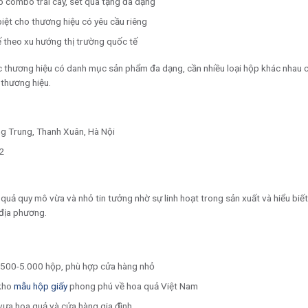
m
ệt Hà, Cổ Nhuế 2, Bắc Từ Liêm, Hà Nội
8
máy in offset Heidelberg hiện đại, đảm bảo chất lượng in ấn ổn định cho các 
ho độ chính xác màu sắc đến 97%
p combo trái cây, set quà tặng đa dạng
iệt cho thương hiệu có yêu cầu riêng
kế theo xu hướng thị trường quốc tế
c thương hiệu có danh mục sản phẩm đa dạng, cần nhiều loại hộp khác nhau c
 thương hiệu.