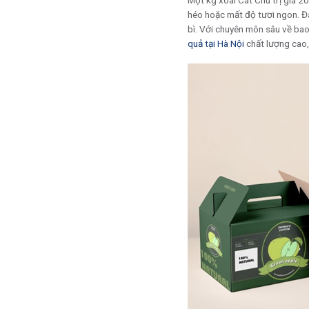
Một kg xoài Cát Chu trị giá 
héo hoặc mất độ tươi ngon. Đâ
bì. Với chuyên môn sâu về bao 
quả tại Hà Nội
chất lượng cao,