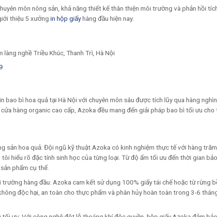
 chuyên môn nông sản, khả năng thiết kế thân thiện môi trường và phản hồi tí
giới thiệu 5 xưởng
in hộp giấy
hàng đầu hiện nay.
m làng nghề Triều Khúc, Thanh Trì, Hà Nội
9
in bao bì hoa quả tại Hà Nội với chuyên môn sâu được tích lũy qua hàng nghì
 cửa hàng organic cao cấp, Azoka đều mang đến giải pháp bao bì tối ưu cho
 sản hoa quả: Đội ngũ kỹ thuật Azoka có kinh nghiệm thực tế với hàng trăm
tôi hiểu rõ đặc tính sinh học của từng loại. Từ độ ẩm tối ưu đến thời gian bả
 sản phẩm cụ thể.
môi trường hàng đầu: Azoka cam kết sử dụng 100% giấy tái chế hoặc từ rừng
không độc hại, an toàn cho thực phẩm và phân hủy hoàn toàn trong 3-6 thán
 tối ưu: Với công nghệ đột lỗ thoáng khí độc quyền, hộp giấy Azoka đảm bảo