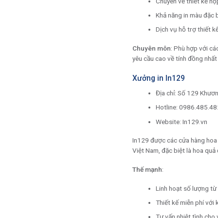
Công ty in TMT Việt Na
Địa chỉ: Số 66 ngõ Vi
Hotline: 0901 751 88
TMT Việt Nam sở hữu hệ thống 
độ chính xác màu sắc cao.
Đặc điểm nổi bật
:
Công nghệ in offset
c
Chuyên về thiết kế hộ
Khả năng in màu đặc b
Dịch vụ hỗ trợ thiết 
Chuyên môn
: Phù hợp với cá
yêu cầu cao về tính đồng nhất
Xưởng in In129