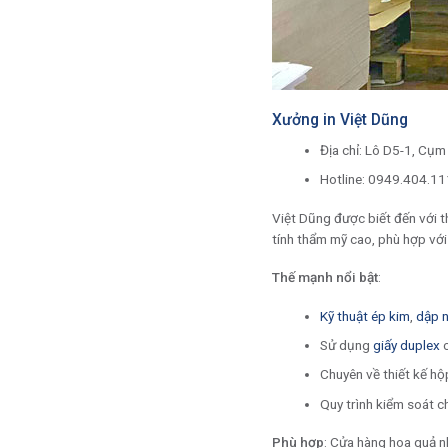
Xưởng in Việt Dũng
Địa chỉ: Lô D5-1, Cụm
Hotline: 0949.404.11
Việt Dũng được biết đến với t
tính thẩm mỹ cao, phù hợp với
Thế mạnh nổi bật
:
Kỹ thuật ép kim
,
dập n
Sử dụng
giấy duplex
c
Chuyên về thiết kế h
Quy trình kiểm soát c
Phù hợp
: Cửa hàng hoa quả n