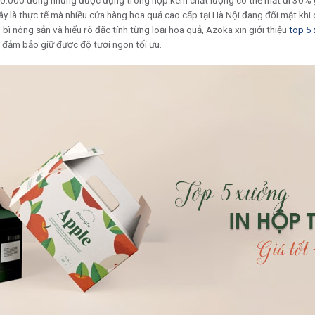
200.000 đồng nhưng được đựng trong hộp kém chất lượng có thể mất đi 30% gi
y là thực tế mà nhiều cửa hàng hoa quả cao cấp tại Hà Nội đang đối mặt khi 
bì nông sản và hiểu rõ đặc tính từng loại hoa quả, Azoka xin giới thiệu
top 5
 đảm bảo giữ được độ tươi ngon tối ưu.