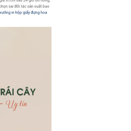
á trị chỉ sau 24 giờ do hỏng,
chọn sai đối tác sản xuất bao
 xưởng in hộp giấy đựng hoa