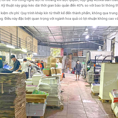
. Kỹ thuật này giúp kéo dài thời gian bảo quản đến 40% so với bao bì thông 
t kiệm chi phí: Quy trình khép kín từ thiết kế đến thành phẩm, không qua trun
ờng. Điều này đặc biệt quan trọng với ngành hoa quả có lợi nhuận không cao và