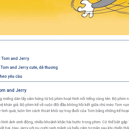
er Tom and Jerry
 Tom and Jerry cute, dễ thương
 theo yêu cầu
Tom and Jerry
g miếng dán lấy cảm hứng từ bộ phim hoạt hình nổi tiếng cùng tên. Bộ phim n
hế hệ khán giả. Bộ phim kể về cuộc đối đầu không hồi kết giữa chú mèo Tom 
 tinh quái, luôn tìm cách thoát khỏi sự truy đuổi của Tom bằng những kế hoạ
ều hình ảnh sinh động, nhiều khoảnh khắc hài hước trong phim. Có thể bắt gặp
hất bại. Hay Jerry với nụ cười ranh mãnh và biểu cảm tự mãn sau khi chiến th