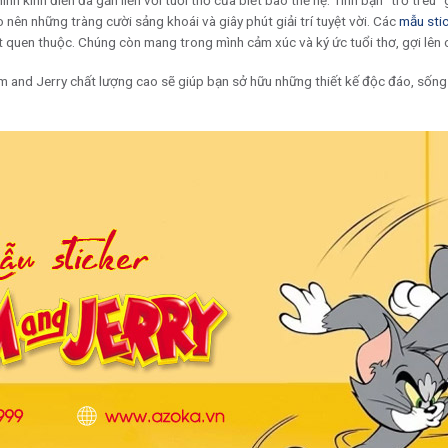
ình kinh điển đã gắn liền với tuổi thơ của biết bao thế hệ. Tình bạn “trớ trêu
o nên những tràng cười sảng khoái và giây phút giải trí tuyệt vời. Các
mẫu sti
t quen thuộc. Chúng còn mang trong mình cảm xúc và ký ức tuổi thơ, gợi lên 
m and Jerry chất lượng cao sẽ giúp bạn sở hữu những thiết kế độc đáo, sốn