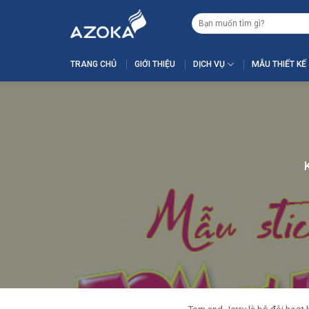
Skip
Tìm
to
kiếm:
content
TRANG CHỦ
GIỚI THIỆU
DỊCH VỤ
MẪU THIẾT KẾ