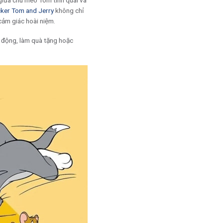
” giữa chú mèo Tom tinh quái và
cker Tom and Jerry
không chỉ
cảm giác hoài niệm.
g động, làm quà tặng hoặc