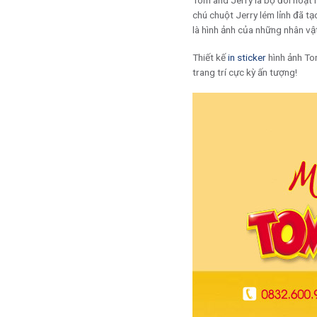
Tom and Jerry là bộ đôi hoạt h
chú chuột Jerry lém lỉnh đã tạ
là hình ảnh của những nhân vậ
Thiết kế
in sticker
hình ảnh To
trang trí cực kỳ ấn tượng!