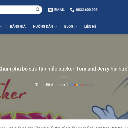
EMAIL
0832.600.999
BẢNG GIÁ
HƯỚNG DẪN
BLOG
LIÊN HỆ
Khám phá bộ sưu tập mẫu sticker Tom and Jerry hài hướ
Theo dõi Azoka trên