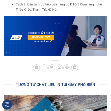
Cách 3: Đến tại trực tiếp cửa hàng Lô D10-5 Cụm làng nghề,
Triều Khúc, Thanh Trì, Hà Nội
TƯƠNG TỰ CHẤT LIỆU IN TÚI GIẤY PHỔ BIẾN
28
Th4