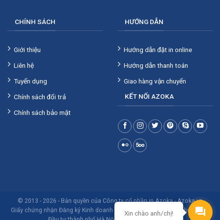
CHÍNH SÁCH
HƯỚNG DẪN
Giới thiệu
Hướng dẫn đặt in online
Liên hệ
Hướng dẫn thanh toán
Tuyển dụng
Giao hàng vận chuyển
KẾT NỐI AZOKA
Chính sách đổi trả
Chính sách bảo mật
© 2013 - 2026 - Bản quyền của Công ty cổ phần in Azoka -
Azoka.vn
Giấy chứng nhận Đăng ký Kinh doanh số 0106293853 do Sở Kế hoạch và
Xin chào anh/chị!
Đầu tư thành phố Hà Nội cấp ngày 28/8/2013