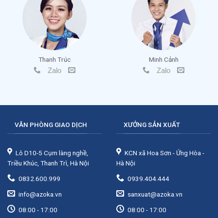
Thanh Trúc
Minh Cảnh
Zalo
Zalo
VĂN PHÒNG GIAO DỊCH
XƯỞNG SẢN XUẤT
Lô D10-5 Cụm làng nghề,
KCN xã Hoa Sơn - Ứng Hòa -
Triều Khúc, Thanh Trì, Hà Nội
Hà Nội
0832.600.999
0939.404.444
info@azoka.vn
sanxuat@azoka.vn
08:00 - 17:00
08:00 - 17:00