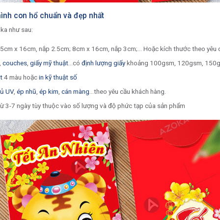
 hình con hổ chuẩn và đẹp nhất
oka như sau:
7.5cm x 16cm, nắp 2.5cm; 8cm x 16cm, nắp 3cm;… Hoặc kích thước theo yêu 
,
couches
,
giấy mỹ thuật
…có
định lượng giấy
khoảng 100gsm, 120gsm, 150g
t
4 màu hoặc
in kỹ thuật số
ủ UV
,
ép nhũ
,
ép kim
,
cán màng
…theo yêu cầu khách hàng.
Từ 3-7 ngày tùy thuộc vào số lượng và độ phức tạp của sản phẩm