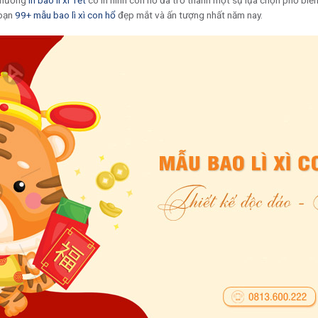
u hướng
in bao lì xì Tết
có in hình con hổ đã trở thành một sự lựa chọn phổ biế
 bạn
99+ mẫu bao lì xì con hổ
đẹp mắt và ấn tượng nhất năm nay.