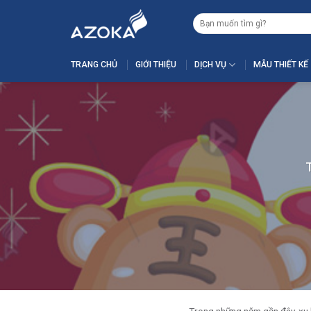
Skip
Tìm
to
kiếm:
content
TRANG CHỦ
GIỚI THIỆU
DỊCH VỤ
MẪU THIẾT KẾ
T