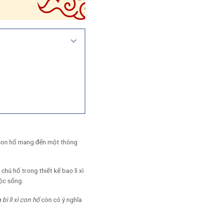
h con hổ mang đến một thông
hú hổ trong thiết kế bao lì xì
ộc sống.
bì lì xì con hổ
còn có ý nghĩa