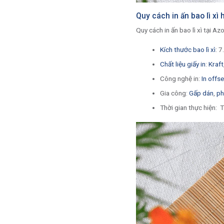
Quy cách in ấn bao lì xì
Quy cách in ấn bao lì xì tại Az
Kích thước bao lì xì
: 
Chất liệu giấy in
:
Kraft
Công nghệ in:
In offse
Gia công:
Gấp dán
,
ph
Thời gian thực hiện: 