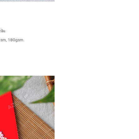
cầu.
sm, 180gsm.