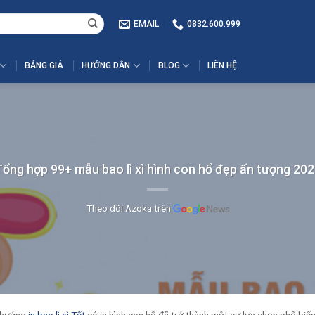
EMAIL
0832.600.999
BẢNG GIÁ
HƯỚNG DẪN
BLOG
LIÊN HỆ
ổng hợp 99+ mẫu bao lì xì hình con hổ đẹp ấn tượng 20
Theo dõi Azoka trên