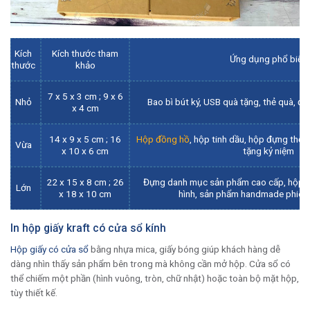
Kích
Kích thước tham
Ứng dụng phổ biến
thước
khảo
7 x 5 x 3 cm ; 9 x 6
Nhỏ
Bao bì bút ký, USB quà tặng, thẻ quà, đ
x 4 cm
14 x 9 x 5 cm ; 16
Hộp đồng hồ
, hộp tinh dầu, hộp đựng thẻ 
Vừa
x 10 x 6 cm
tặng kỷ niệm
22 x 15 x 8 cm ; 26
Đựng danh mục sản phẩm cao cấp, hộp c
Lớn
x 18 x 10 cm
hình, sản phẩm handmade phiên 
In hộp giấy kraft có cửa sổ kính
Hộp giấy có cửa sổ
bằng nhựa mica, giấy bóng giúp khách hàng dễ
dàng nhìn thấy sản phẩm bên trong mà không cần mở hộp. Cửa sổ có
thể chiếm một phần (hình vuông, tròn, chữ nhật) hoặc toàn bộ mặt hộp,
tùy thiết kế.