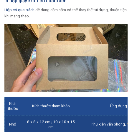
In hộp giấy kraft có quai xách
Hộp có quai xách
dễ dàng cầm nắm có thể thay thế túi đựng, thuận tiện
khi mang theo.
Kích
Kích thước tham khảo
Ứng dụng ph
thước
8 x 8 x 12 cm ; 10 x 10 x 15
Nhỏ
Phụ kiện văn phòng,
hộ
cm