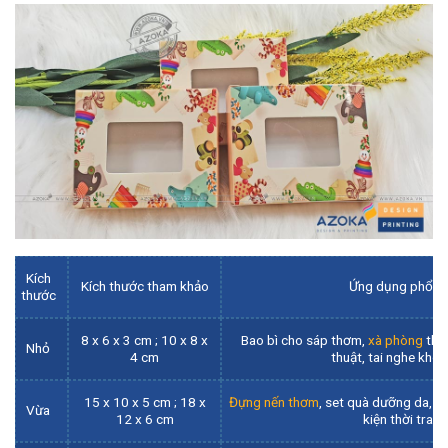
Kích
Kích thước tham khảo
Ứng dụng phổ b
thước
8 x 6 x 3 cm ; 10 x 8 x
Bao bì cho sáp thơm,
xà phòng
thủ
Nhỏ
4 cm
thuật, tai nghe khô
15 x 10 x 5 cm ; 18 x
Đựng nến thơm
, set quà dưỡng da, m
Vừa
12 x 6 cm
kiện thời trang