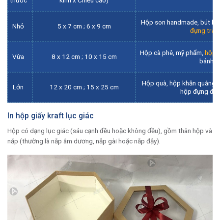
thước
kính x Chiều cao)
Hộp son handmade, bút ký,
Nhỏ
5 x 7 cm ; 6 x 9 cm
đựng tran
Hộp cà phê, mỹ phẩm,
hộp 
Vừa
8 x 12 cm ; 10 x 15 cm
bánh k
Hộp quà, hộp khăn quàng cổ
Lớn
12 x 20 cm ; 15 x 25 cm
hộp đựng đồ 
In hộp giấy kraft lục giác
Hộp có dạng lục giác (sáu cạnh đều hoặc không đều), gồm thân hộp và
nắp (thường là nắp âm dương, nắp gài hoặc nắp đậy).