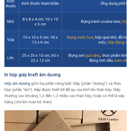
Kích
Kích thước tham khảo
Ứng dụng phổ bi
thước
8 x 8 x 4 cm; 10 x 10
Nhỏ
Đựng bánh cookie mini,
hộp 
x 5 cm
15 x 10 x 5 cm; 18 x
Đựng nước hoa
, hộp quà nhỏ, đồ ha
Vừa
12 x 6 cm
mộc,
hộp đựng se
25 x 20 x 10 cm; 30 x
Đựng set
quà tặng
, thực phẩm khô,
Lớn
22 x 12 cm
đựng tinh dầu,
kem chốn
In hộp giấy kraft âm dương
Hộp âm dương
gồm hai phần riêng biệt: Nắp (phần “dương”) và thân
hộp (phần “âm”). Nắp được thiết kế để úp vừa khít lên thân hộp. Nắp
thường cao khoảng 1;3 đến 1;2 chiều cao thân hộp, hoặc có thể là nắp
bằng (che kín toàn bộ thân)