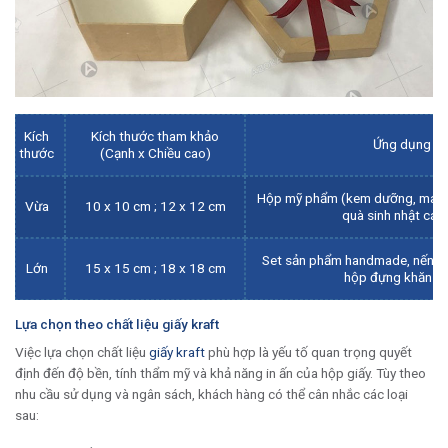
Kích
Kích thước tham khảo
Ứng dụng gợ
thước
(Cạnh x Chiều cao)
Hộp mỹ phẩm (kem dưỡng, mask)
Vừa
10 x 10 cm ; 12 x 12 cm
quà sinh nhật cá 
Set sản phẩm handmade, nến t
Lớn
15 x 15 cm ; 18 x 18 cm
hộp đựng khăn q
Lựa chọn theo chất liệu giấy kraft
Việc lựa chọn chất liệu
giấy kraft
phù hợp là yếu tố quan trọng quyết
định đến độ bền, tính thẩm mỹ và khả năng in ấn của hộp giấy. Tùy theo
nhu cầu sử dụng và ngân sách, khách hàng có thể cân nhắc các loại
sau: