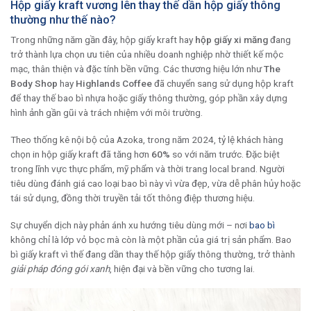
Hộp giấy kraft vương lên thay thế dần hộp giấy thông
thường như thế nào?
Trong những năm gần đây, hộp giấy kraft hay
hộp giấy xi măng
đang
trở thành lựa chọn ưu tiên của nhiều doanh nghiệp nhờ thiết kế mộc
mạc, thân thiện và đặc tính bền vững. Các thương hiệu lớn như
The
Body Shop
hay
Highlands Coffee
đã chuyển sang sử dụng hộp kraft
để thay thế bao bì nhựa hoặc giấy thông thường, góp phần xây dựng
hình ảnh gần gũi và trách nhiệm với môi trường.
Theo thống kê nội bộ của Azoka, trong năm 2024, tỷ lệ khách hàng
chọn in hộp giấy kraft đã tăng hơn
60%
so với năm trước. Đặc biệt
trong lĩnh vực thực phẩm, mỹ phẩm và thời trang local brand. Người
tiêu dùng đánh giá cao loại bao bì này vì vừa đẹp, vừa dễ phân hủy hoặc
tái sử dụng, đồng thời truyền tải tốt thông điệp thương hiệu.
Sự chuyển dịch này phản ánh xu hướng tiêu dùng mới – nơi
bao bì
không chỉ là lớp vỏ bọc mà còn là một phần của giá trị sản phẩm. Bao
bì giấy kraft vì thế đang dần thay thế hộp giấy thông thường, trở thành
giải pháp đóng gói xanh
, hiện đại và bền vững cho tương lai.