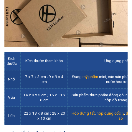
Kích
Kích thước tham khảo
Ứng dụng phổ b
thước
7 x 7 x 3 cm ; 9 x 9 x 4
Đựng
mỹ phẩm
mini, các sản phẩm
Nhỏ
cm
nước hoa xe ô 
14 x 9 x 5 cm ; 16 x 11 x
Sản phẩm thực phẩm đóng gói như 
Vừa
6 cm
hộp đồ trang đ
22 x 18 x 8 cm ; 28 x 20
Hộp đựng tất
,
hộp đựng cốc ly
,
đựn
Lớn
x 10 cm
áo