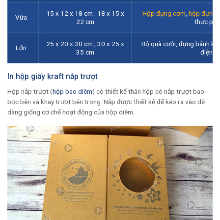
15 x 12 x 18 cm ; 18 x 15 x
Hộp đựng cơm
,
hộp đựng b
Vừa
22 cm
thực ph
25 x 20 x 30 cm ; 30 x 25 x
Bộ quà cưới, đựng bánh k
Lớn
35 cm
điện t
In hộp giấy kraft nắp trượt
Hộp nắp trượt (
hộp bao diêm
) có thiết kế thân hộp có nắp trượt bao
bọc bên và khay trượt bên trong. Nắp được thiết kế để kéo ra vào dễ
dàng giống cơ chế hoạt động của hộp diêm.