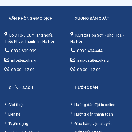
VĂN PHÒNG GIAO DỊCH
XƯỞNG SẢN XUẤT
Lô D10-5 Cụm làng nghề,
KCN xã Hoa Sơn - Ứng Hòa -
Triều Khúc, Thanh Trì, Hà Nội
Hà Nội
0832.600.999
0939.404.444
info@azoka.vn
sanxuat@azoka.vn
08:00 - 17:00
08:00 - 17:00
CHÍNH SÁCH
HƯỚNG DẪN
Giới thiệu
Hướng dẫn đặt in online
Liên hệ
Hướng dẫn thanh toán
Tuyển dụng
Giao hàng vận chuyển