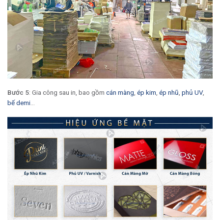
Bước 5
: Gia công sau in, bao gồm
cán màng
,
ép kim
,
ép nhũ
,
phủ UV
,
bế demi
…