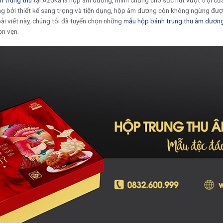
h trung thu
tại Azoka là hộp âm dương, minh chứng cho sức hút vượt trội c
g bởi thiết kế sang trọng và tiện dụng, hộp âm dương còn không ngừng đượ
bài viết này, chúng tôi đã tuyển chọn những
mẫu hộp bánh trung thu âm dươn
n vẹn.