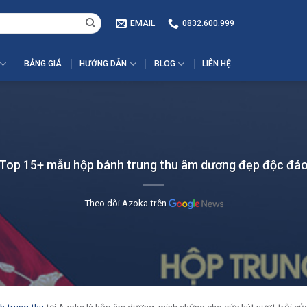
EMAIL
0832.600.999
BẢNG GIÁ
HƯỚNG DẪN
BLOG
LIÊN HỆ
Top 15+ mẫu hộp bánh trung thu âm dương đẹp độc đá
Theo dõi Azoka trên