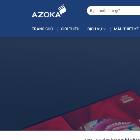
Skip
Tìm
to
kiếm:
content
TRANG CHỦ
GIỚI THIỆU
DỊCH VỤ
MẪU THIẾT KẾ