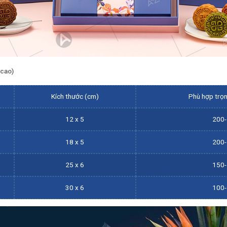
 cao)
Kích thước (cm)
Phù hợp trọ
12 x 5
200
18 x 5
200
25 x 6
150
30 x 6
100