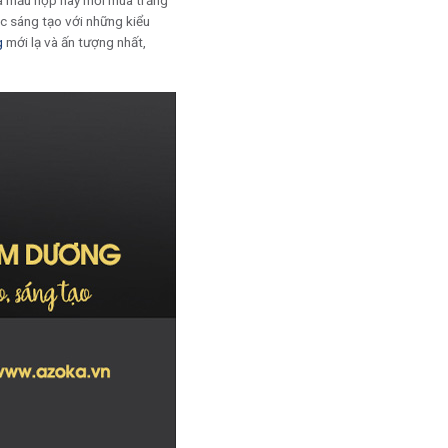
ủa mẫu hộp này mỗi mùa trăng
c sáng tạo với những kiểu
g
mới lạ và ấn tượng nhất,