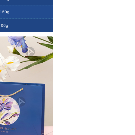
-150g
100g