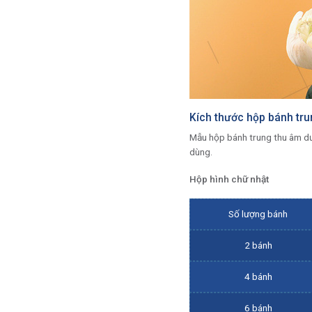
Kích thước hộp bánh tru
Mẫu hộp bánh trung thu âm dư
dùng.
Hộp hình chữ nhật
Số lượng bánh
2 bánh
4 bánh
6 bánh