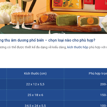
ng thu âm dương phổ biến – chọn loại nào cho phù hợp?
ơng có thể được thiết kế đa dạng về kiểu dáng,
kích thước hộp
phù hợp với n
Kích thước (cm)
Phù hợp trọ
22 x 12 x 5,5
200
25 x 18 x 6
150
34,5 x 24 x 5,5
100